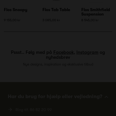
Flos Snoopy
Flos Tab Table
Flos Smithfield
Suspension
9 155,00 kr
3 085,00 kr
8 545,00 kr
Pssst.. Følg med på
Facebook
,
Instagram
og
nyhedsbrev
Nye designs, inspiration og eksklusive tilbud
Har du brug for hjælp eller vejledning?
Ring tlf.
86 82 20 99