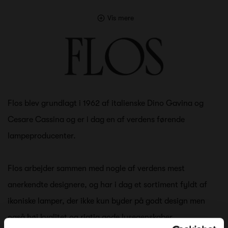
Vis mere
Flos blev grundlagt i 1962 af italienske Dino Gavina og
Cesare Cassina og er i dag en af verdens førende
lampeproducenter.
Flos arbejder sammen med nogle af verdens mest
anerkendte designere, og har i dag et sortiment fyldt af
ikoniske lamper, der ikke kun byder på godt design men
også høj kvalitet og rigtig gode lysegenskaber.