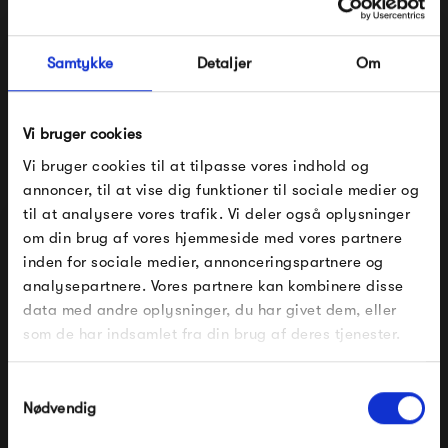
Med Flos' unikke særpræg, og sans for detaljer, får du
Samtykke
Detaljer
Om
skulpturelle lamper, som vil følge dig, og pryde sine
omgivelser mange år frem.
Vi bruger cookies
Se alle varer fra Flos
Vi bruger cookies til at tilpasse vores indhold og
annoncer, til at vise dig funktioner til sociale medier og
til at analysere vores trafik. Vi deler også oplysninger
om din brug af vores hjemmeside med vores partnere
FÅ 10% PÅ DIN NÆSTE ORDRE
Produkter fra samme kategori
inden for sociale medier, annonceringspartnere og
analysepartnere. Vores partnere kan kombinere disse
Indtast din e-mail, så sender vi rabatkoden til dig på
data med andre oplysninger, du har givet dem, eller
mail. Minimumsbeløb er 499 kr. for at indløse
rabatten.
som de har indsamlet fra din brug af deres tjenester.
Gælder ikke på produkter fra Fermob, File Under
Pop og i forvejen nedsatte produkter.
Samtykkevalg
Nødvendig