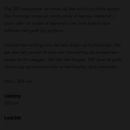
Flos 265 væglampe i et smukt og ikke mindst praktisk design.
Den farverige lampe er utrolig smuk at hænge i køkkenet, i
stuen eller i et andet af hjemmets rum, hvor lampen kan
bidrage med godt lys og farve.
Lampen har en lang arm, der kan drejes ud fra beslaget. Det
gør den helt perfekt til små rum i forandring, da lampen kan
drejes du fra væggen, når den skal bruges. 265 giver et godt,
direkte lys og lampehovedet er selvfølgelig også justerbart.
Mål: L 205 cm.
Ledning
302 cm
Lyskilde
…