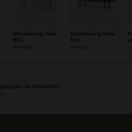
&Tradition Fly Table
&Tradition Fly Table
&
SC4
SC5
J
12 995,00 kr
13 995,00 kr
10
Instagram
og nyhedsbrev
ud