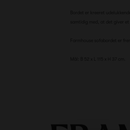
Bordet er kreeret udelukkende
samtidig med, at det giver et 
Farmhouse sofabordet er frems
Mål: B 52 x L 115 x H 37 cm.