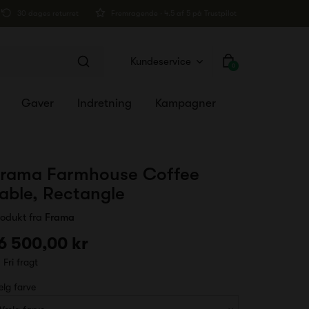
30 dages returret
Fremragende · 4.5 af 5 på Trustpilot
Kundeservice
0
Gaver
Indretning
Kampagner
rama Farmhouse Coffee
able, Rectangle
rodukt fra
Frama
6 500,00 kr
Fri fragt
lg farve