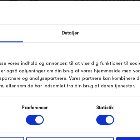
tankegang, som bibringer Fra
overflødighed er skåret fra
FÅ 10% PÅ DIN NÆSTE O
Hos Frama er det elegancen i
Detaljer
Indtast din e-mail, så sender vi rabatkoden 
velkendt blandt designere verd
mail. Minimumsbeløb er 499 kr. for at indl
udtryk er blandt de sværeste ø
rabatten.
Frama
denne sjældne egenskab komme
Gælder ikke på produkter fra Fermob, Fil
sse vores indhold og annoncer, til at vise dig funktioner til soci
Pop og i forvejen nedsatte produkter.
deler også oplysninger om din brug af vores hjemmeside med vor
spartnere og analysepartnere. Vores partnere kan kombinere 
m, eller som de har indsamlet fra din brug af deres tjenester.
Produkter fra samme kategori
Modtag velkomstrabat
Præferencer
Statistik
*Ved at tilmelde dig accepterer du at modtage e-
mailmarkedsføring
Nej tak, jeg ønsker ikke rabat.