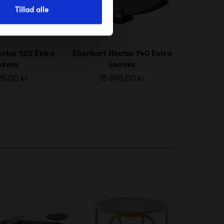
Tillad alle
ctor 120 Extra
Eberhart Hector 140 Extra
eaves
Leaves
95,00 kr
15 995,00 kr