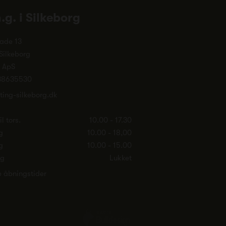
n.g. i Silkeborg
ade 13
Silkeborg
. ApS
38635530
ting-silkeborg.dk
l tors.
10.00 - 17.30
g
10.00 - 18,00
g
10.00 - 15.00
ag
Lukket
e åbningstider