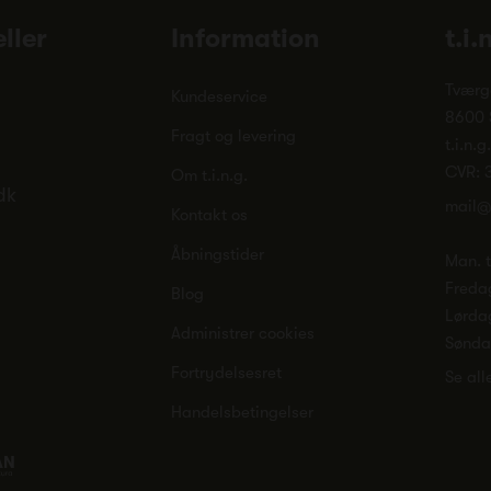
ller
Information
t.i.
Tværg
Kundeservice
8600 
Fragt og levering
t.i.n.g
CVR: 
Om t.i.n.g.
dk
mail@
Kontakt os
Åbningstider
Man. ti
Freda
Blog
Lørda
Administrer cookies
Sønd
Fortrydelsesret
Se all
Handelsbetingelser