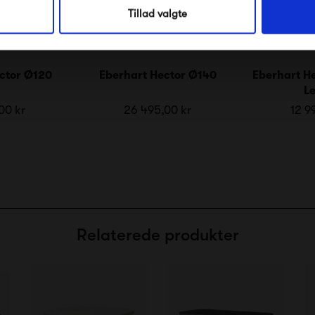
Tillad valgte
ctor Ø120
Eberhart Hector Ø140
Eberhart He
L
00 kr
26 495,00 kr
12 9
Relaterede produkter