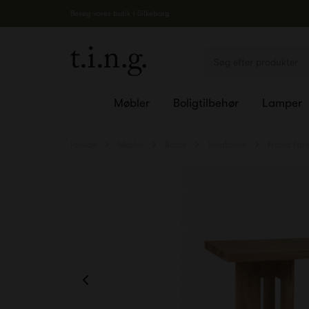
Besøg vores butik i Silkeborg
Møbler
Boligtilbehør
Lamper
Forside
Møbler
Borde
Sofaborde
Frama Farm