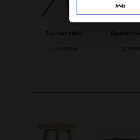
Afvis
Eberhart Aldric
Eberhart He
7 995,00 kr
21 995,