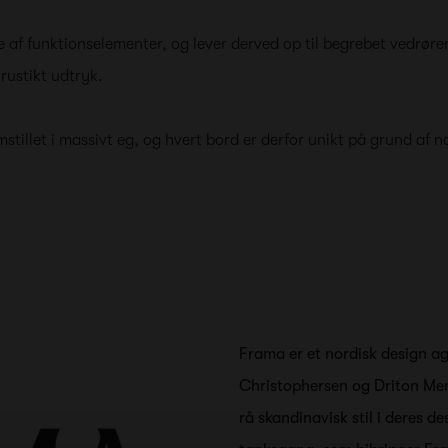
 af funktionselementer, og lever derved op til begrebet vedrøren
rustikt udtryk.
tillet i massivt eg, og hvert bord er derfor unikt på grund af na
Frama er et nordisk design age
Christophersen og Driton M
rå skandinavisk stil i deres d