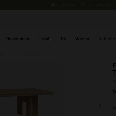
Fragt kun 29,-
Fri fragt fra 499,-
Havemøbler
Livsstil
Tøj
Mærker
Nyheder
house Coffee Table, Rectangle
F
T
P
1
Væ