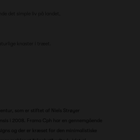
de det simple liv på landet,
turlige knaster i træet.
ntur, som er stiftet af Niels Strøyer
emsis i 2008. Frama Cph har en gennemgående
esigns og der er kræset for den minimalistiske