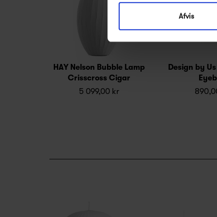
Afvis
HAY Nelson Bubble Lamp
Design by U
Crisscross Cigar
Eyeb
5 099,00 kr
890,0