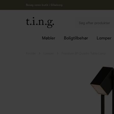
Besøg vores butik i Silkeborg
Møbler
Boligtilbehør
Lamper
Forside
Lamper
Frandsen BF Quadro Table Lamp