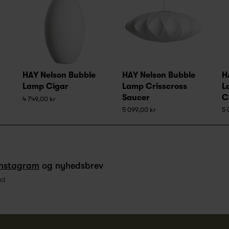
HAY Nelson Bubble
HAY Nelson Bubble
H
Lamp Cigar
Lamp Crisscross
L
Saucer
C
4 749,00 kr
5 099,00 kr
5 
Instagram
og nyhedsbrev
ud