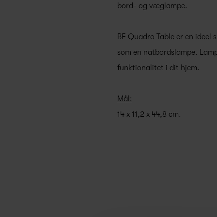
bord- og væglampe.
BF Quadro Table er en ideel s
som en natbordslampe. Lampe
funktionalitet i dit hjem.
Mål:
14 x 11,2 x 44,8 cm.