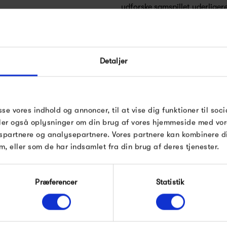
udforske samspillet yderliger
stadig være en lampe, men F
hvad der er muligt, skabe bel
æstetisk tiltalende.
Detaljer
At opretholde ånden hos vir
Frandsen fortsætter brandet
randsen
belysning og design og fejrer l
sse vores indhold og annoncer, til at vise dig funktioner til soci
deler også oplysninger om din brug af vores hjemmeside med vor
spartnere og analysepartnere. Vores partnere kan kombinere 
m, eller som de har indsamlet fra din brug af deres tjenester.
Produkter fra samme kategori
Præferencer
Statistik