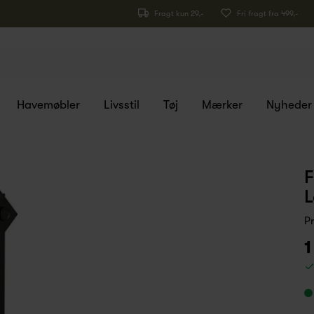
Fragt kun 29,-
Fri fragt fra 499,-
Havemøbler
Livsstil
Tøj
Mærker
Nyheder
F
P
1