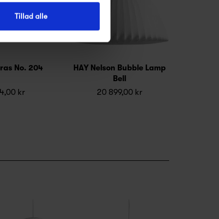
Tillad alle
ras No. 204
HAY Nelson Bubble Lamp
Bell
4,00 kr
20 899,00 kr