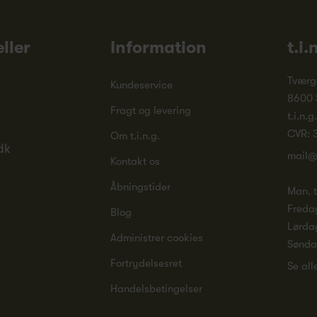
ller
Information
t.i.
Tværg
Kundeservice
8600 
Fragt og levering
t.i.n.g
CVR: 
Om t.i.n.g.
dk
mail@
Kontakt os
Åbningstider
Man. ti
Freda
Blog
Lørda
Administrer cookies
Sønd
Fortrydelsesret
Se all
Handelsbetingelser