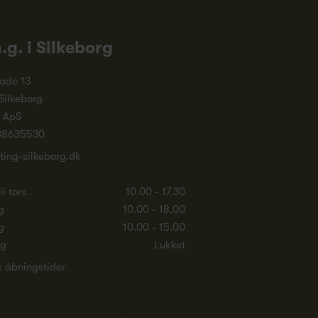
n.g. i Silkeborg
ade 13
Silkeborg
. ApS
38635530
ting-silkeborg.dk
l tors.
10.00 - 17.30
g
10.00 - 18,00
g
10.00 - 15.00
ag
Lukket
e åbningstider