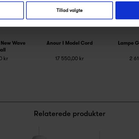
Tillad valgte
s New Wave
Anour I Model Cord
Lampe G
all
0 kr
17 550,00 kr
2 61
Relaterede produkter