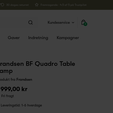
30 dages returret
Fremragende · 4.5 af 5 på Trustpilot
Kundeservice
0
Gaver
Indretning
Kampagner
randsen BF Quadro Table
Lamp
rodukt fra
Frandsen
 999,00 kr
Fri fragt
Leveringstid:
1-6 hverdage