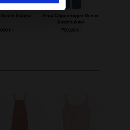
 Denim Skjorte
Frau Copenhagen Denim
Ankelbukser
,00 kr
750,00 kr