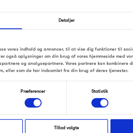
FÅ 10% PÅ DIN NÆSTE O
Kollektionen er sidenhen vokse
styles, som vigtigst af alt er
Detaljer
Indtast din e-mail, så sender vi rabatkoden 
tage tøjet frem, sæson efter s
mail. Minimumsbeløb er 499 kr. for at indl
rabatten.
lækre tøj fra Frau.
 Frau
Gælder ikke på produkter fra Fermob, Fil
sse vores indhold og annoncer, til at vise dig funktioner til soci
Pop og i forvejen nedsatte produkter.
deler også oplysninger om din brug af vores hjemmeside med vor
spartnere og analysepartnere. Vores partnere kan kombinere 
m, eller som de har indsamlet fra din brug af deres tjenester.
Produkter fra samme kategori
Modtag velkomstrabat
Præferencer
Statistik
*Ved at tilmelde dig accepterer du at modtage e-
mailmarkedsføring
Nej tak, jeg ønsker ikke rabat.
Tillad valgte