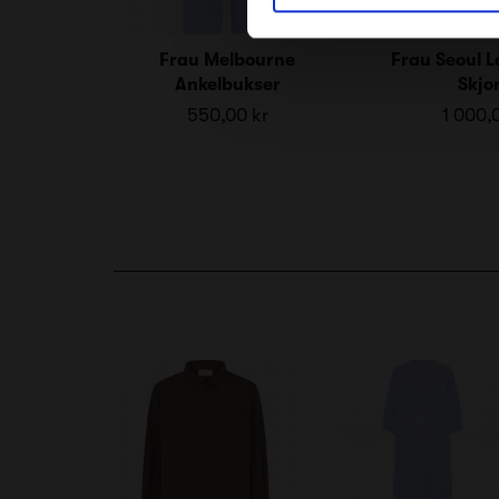
Frau Melbourne
Frau Seoul 
Ankelbukser
Skjo
550,00 kr
1 000,