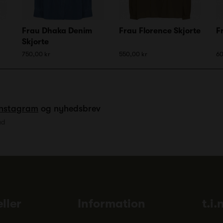
Frau Dhaka Denim
Frau Florence Skjorte
F
Skjorte
750,00 kr
550,00 kr
60
Instagram
og nyhedsbrev
ud
ller
Information
t.i.