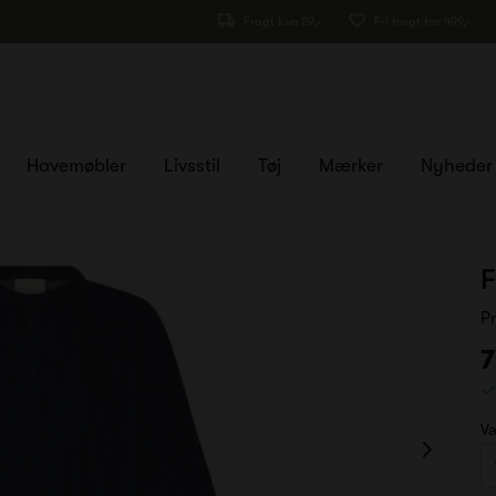
Fragt kun 29,-
Fri fragt fra 499,-
Havemøbler
Livsstil
Tøj
Mærker
Nyheder
F
P
7
Væ