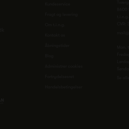
Tværg
Kundeservice
8600 
Fragt og levering
t.i.n.g
CVR: 
Om t.i.n.g.
dk
mail@
Kontakt os
Åbningstider
Man. ti
Freda
Blog
Lørda
Administrer cookies
Sønd
Fortrydelsesret
Se all
Handelsbetingelser