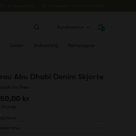
30 dages returret
Fremragende · 4.5 af 5 på Trustpilot
Kundeservice
0
Gaver
Indretning
Kampagner
rau Abu Dhabi Denim Skjorte
rodukt fra
Frau
50,00 kr
Fri fragt
lg farve