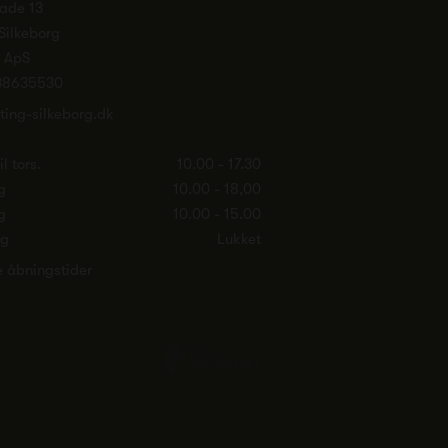
ade 13
Silkeborg
. ApS
38635530
ting-silkeborg.dk
l tors.
10.00 - 17.30
g
10.00 - 18,00
g
10.00 - 15.00
ag
Lukket
e åbningstider