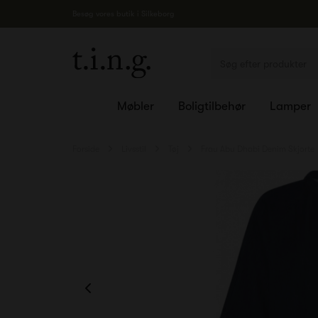
Besøg vores butik i Silkeborg
Møbler
Boligtilbehør
Lamper
Forside
Livsstil
Tøj
Frau Abu Dhabi Denim Skjorte