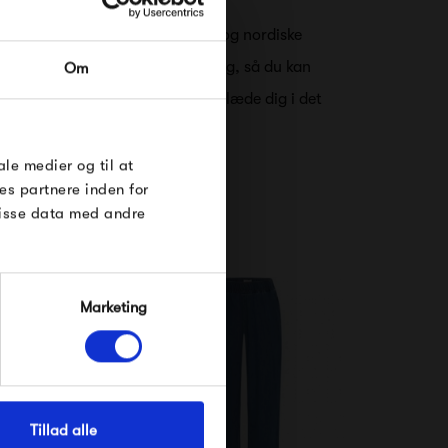
RDRE
t, og består af simple, stilrene og nordiske
 tidsløse i både design og farvevalg, så du kan
Om
til dig på
æson, og altid glæde dig til at klæde dig i det
øse
e Under
ale medier og til at
es partnere inden for
disse data med andre
Marketing
Tillad alle