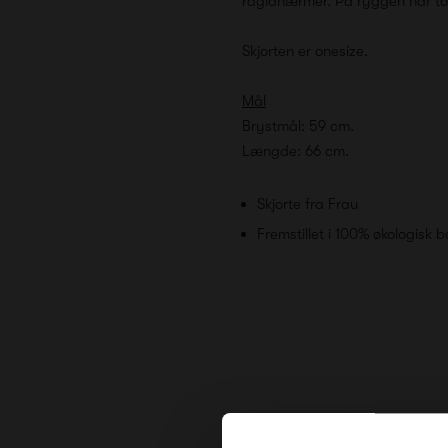
raglanærmer. På ryggen har topp
Skjorten er onesize.
Mål
Brystmål: 59 cm.
Længde: 66 cm.
Skjorte fra Frau
Fremstillet i 100% økologisk 