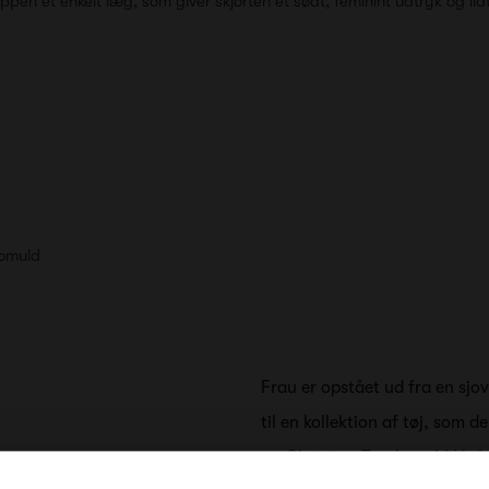
en et enkelt læg, som giver skjorten et sødt, feminint udtryk og lid
bomuld
Frau er opstået ud fra en sjov
til en kollektion af tøj, som 
og Christina Tranberg Mikkel