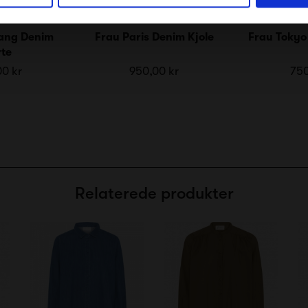
Lang Denim
Frau Paris Denim Kjole
Frau Tokyo
rte
00 kr
950,00 kr
750
Relaterede produkter