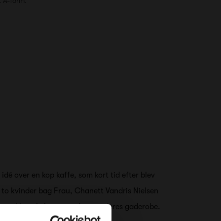
t A-form.
 idé over en kop kaffe, som kort tid efter blev
de to kvinder bag Frau, Chanett Vandris Nielsen
sen, ikke selv kunne undvære i deres gaderobe.