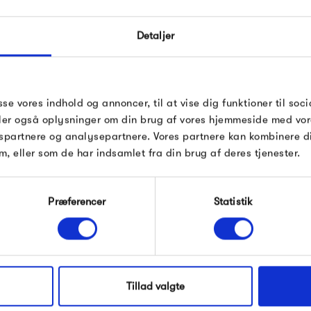
Kollektionen er sidenhen vokse
FÅ 10% PÅ DIN NÆSTE O
styles, som vigtigst af alt er
Detaljer
tage tøjet frem, sæson efter s
Indtast din e-mail, så sender vi rabatkoden 
mail. Minimumsbeløb er 499 kr. for at indl
lækre tøj fra Frau.
rabatten.
 Frau
Gælder ikke på produkter fra Fermob, Fil
sse vores indhold og annoncer, til at vise dig funktioner til soci
Pop og i forvejen nedsatte produkter.
deler også oplysninger om din brug af vores hjemmeside med vor
spartnere og analysepartnere. Vores partnere kan kombinere 
Produkter fra samme kategori
m, eller som de har indsamlet fra din brug af deres tjenester.
Modtag velkomstrabat
Præferencer
Statistik
*Ved at tilmelde dig accepterer du at modtage e-
mailmarkedsføring
Nej tak, jeg ønsker ikke rabat.
Tillad valgte