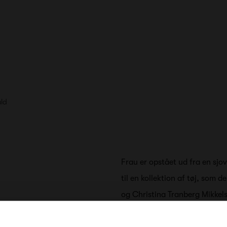
uld
Frau er opstået ud fra en sjov
til en kollektion af tøj, som 
og Christina Tranberg Mikkel