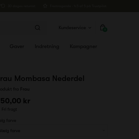
30 dages returret
Fremragende · 4.5 af 5 på Trustpilot
Kundeservice
0
Gaver
Indretning
Kampagner
rau Mombasa Nederdel
rodukt fra
Frau
50,00 kr
Fri fragt
lg farve