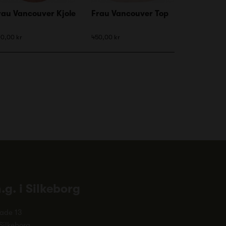
rau Vancouver Kjole
Frau Vancouver Top
0,00 kr
450,00 kr
n.g. i Silkeborg
ade 13
Silkeborg