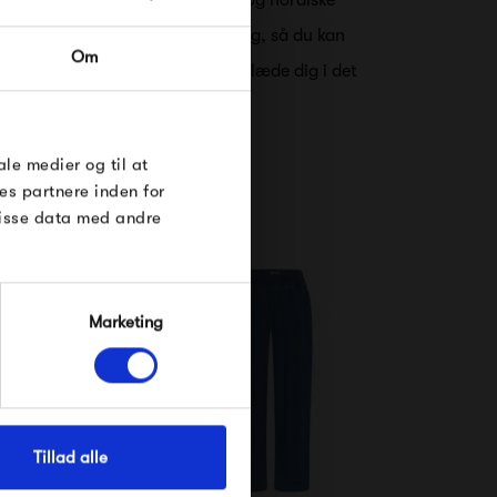
t, og består af simple, stilrene og nordiske
RDRE
 tidsløse i både design og farvevalg, så du kan
Om
æson, og altid glæde dig til at klæde dig i det
til dig på
øse
e Under
ale medier og til at
es partnere inden for
disse data med andre
Marketing
Tillad alle