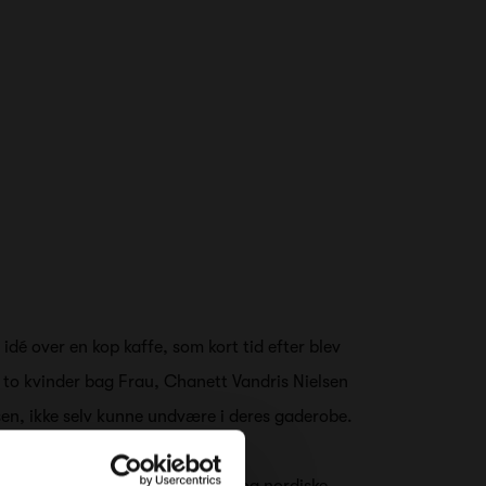
 idé over en kop kaffe, som kort tid efter blev
de to kvinder bag Frau, Chanett Vandris Nielsen
sen, ikke selv kunne undvære i deres gaderobe.