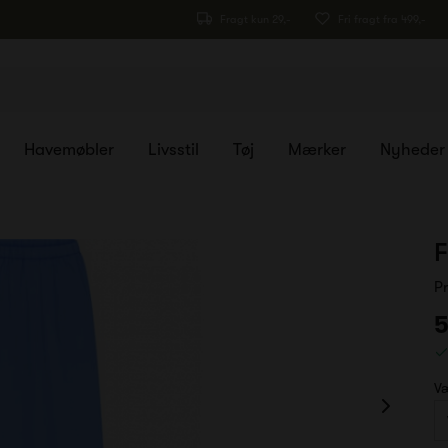
Fragt kun 29,-
Fri fragt fra 499,-
Havemøbler
Livsstil
Tøj
Mærker
Nyheder
F
P
5
Væ