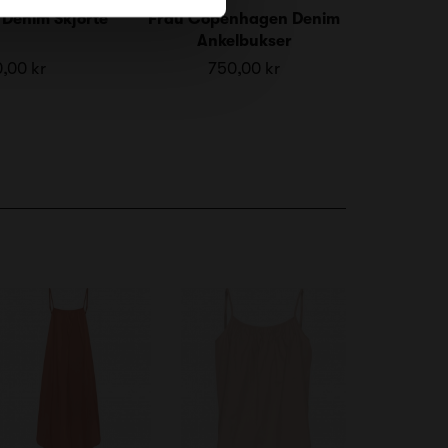
 Denim Skjorte
Frau Copenhagen Denim
Ankelbukser
,00 kr
750,00 kr