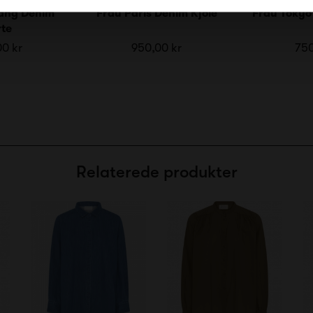
Lang Denim
Frau Paris Denim Kjole
Frau Tokyo
rte
00 kr
950,00 kr
750
Relaterede produkter