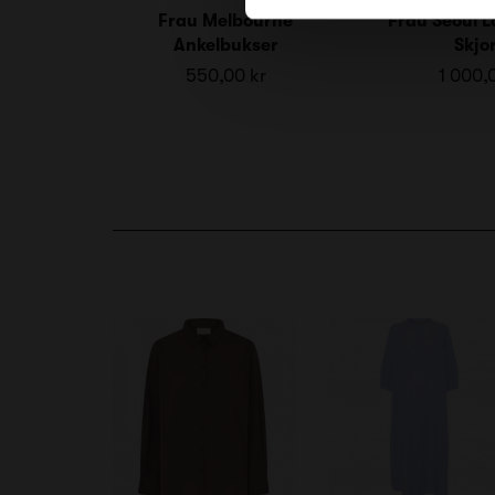
Frau Melbourne
Frau Seoul 
Ankelbukser
Skjo
550,00 kr
1 000,