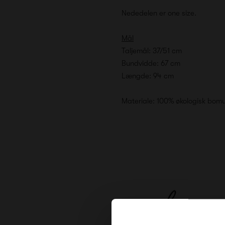
Nededelen er one size.
Mål
Taljemål: 37/51 cm
Bundvidde: 67 cm
Længde: 94 cm
Materiale: 100% økologisk bom