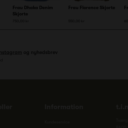
Frau Dhaka Denim
Frau Florence Skjorte
F
Skjorte
750,00 kr
550,00 kr
60
Instagram
og nyhedsbrev
ud
ller
Information
t.i.
Tværg
Kundeservice
8600 