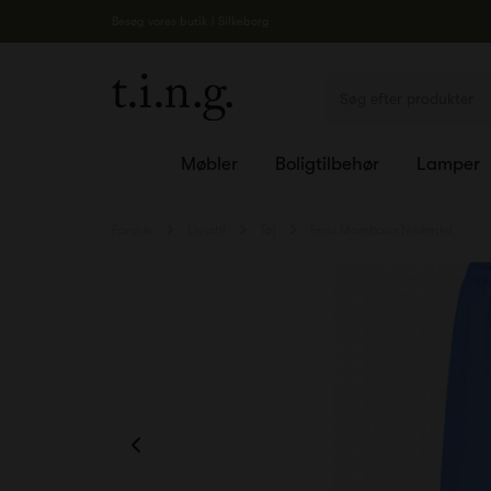
Besøg vores butik i Silkeborg
Møbler
Boligtilbehør
Lamper
Forside
Livsstil
Tøj
Frau Mombasa Nederdel