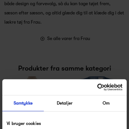
både design og farvevalg, så du kan tage tøjet frem,
sæson efter sæson, og altid glæde dig til at klæde dig i det
lækre tøj fra Frau.
Se alle varer fra Frau
Produkter fra samme kategori
Samtykke
Detaljer
Om
Vi bruger cookies