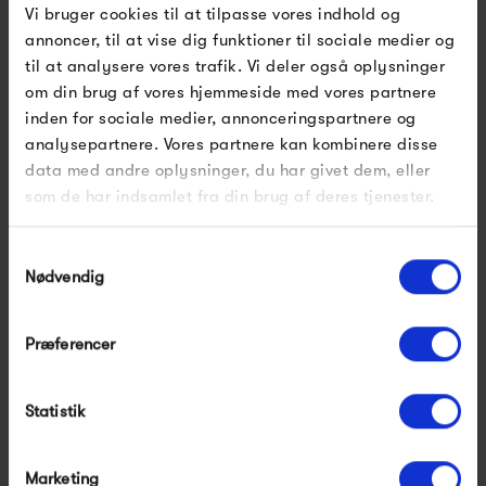
Vi bruger cookies til at tilpasse vores indhold og
Frau Tirana Uld Top Med
Frau Stockholm Denim
annoncer, til at vise dig funktioner til sociale medier og
Rullekrave
Top
til at analysere vores trafik. Vi deler også oplysninger
600,00 kr
600,00 kr
om din brug af vores hjemmeside med vores partnere
inden for sociale medier, annonceringspartnere og
analysepartnere. Vores partnere kan kombinere disse
data med andre oplysninger, du har givet dem, eller
som de har indsamlet fra din brug af deres tjenester.
Samtykkevalg
Nødvendig
Præferencer
Statistik
Frau Seoul Kort Skjorte
Frau Seoul Lang Skjorte
550,00 kr
650,00 kr
Marketing