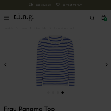
Fragt kun 29,-
Fri fragt fra 499,-
0
Forside
Frau
Overdele
Frau Panama Top
Frau Panama Top