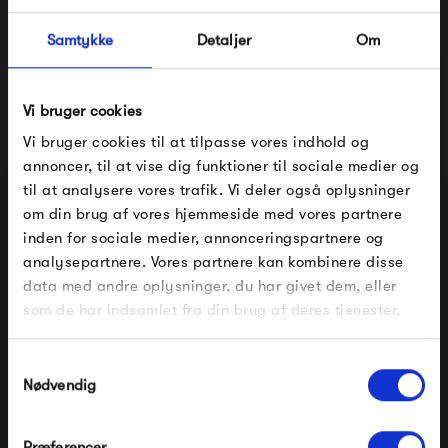
lækre tøj fra Frau.
Samtykke
Detaljer
Om
Se alle varer fra Frau
Vi bruger cookies
Vi bruger cookies til at tilpasse vores indhold og
annoncer, til at vise dig funktioner til sociale medier og
Produkter fra samme kategori
til at analysere vores trafik. Vi deler også oplysninger
om din brug af vores hjemmeside med vores partnere
FÅ 10% PÅ DIN NÆSTE ORDRE
inden for sociale medier, annonceringspartnere og
analysepartnere. Vores partnere kan kombinere disse
Indtast din e-mail, så sender vi rabatkoden til dig på
data med andre oplysninger, du har givet dem, eller
mail. Minimumsbeløb er 499 kr. for at indløse
rabatten.
som de har indsamlet fra din brug af deres tjenester.
Gælder ikke på produkter fra Fermob, File Under
Pop og i forvejen nedsatte produkter.
Samtykkevalg
Nødvendig
Frau Melbourne
Frau Seoul Lang Denim
Præferencer