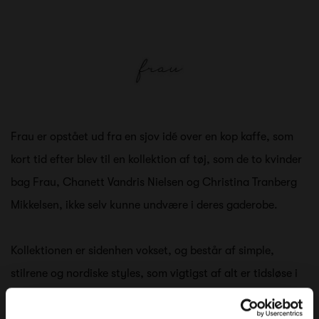
Frau er opstået ud fra en sjov idé over en kop kaffe, som
kort tid efter blev til en kollektion af tøj, som de to kvinder
bag Frau, Chanett Vandris Nielsen og Christina Tranberg
Mikkelsen, ikke selv kunne undvære i deres gaderobe.
Kollektionen er sidenhen vokset, og består af simple,
stilrene og nordiske styles, som vigtigst af alt er tidsløse i
både design og farvevalg, så du kan tage tøjet frem,
sæson efter sæson, og altid glæde dig til at klæde dig i det