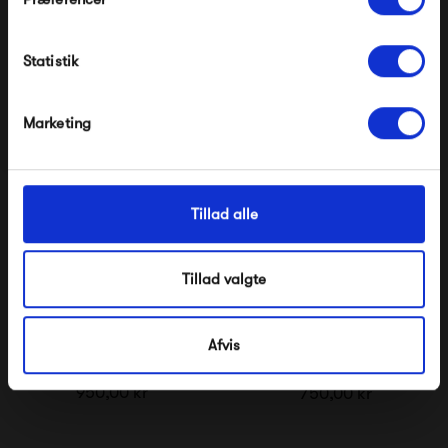
Ankelbukser
Skjorte
Modtag velkomstrabat
550,00 kr
1 000,00 kr
Statistik
*Ved at tilmelde dig accepterer du at modtage e-
mailmarkedsføring
Nej tak, jeg ønsker ikke rabat.
Marketing
Tillad alle
Tillad valgte
Afvis
Frau Paris Denim Kjole
Frau Tokyo Denim
Skjorte
950,00 kr
750,00 kr