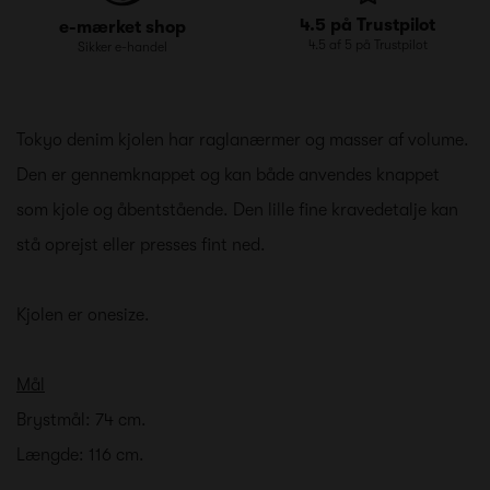
4.5 på Trustpilot
e-mærket shop
4.5 af 5 på Trustpilot
Sikker e-handel
Tokyo denim kjolen har raglanærmer og masser af volume.
Den er gennemknappet og kan både anvendes knappet
som kjole og åbentstående. Den lille fine kravedetalje kan
stå oprejst eller presses fint ned.
Kjolen er onesize.
Mål
Brystmål: 74 cm.
Længde: 116 cm.