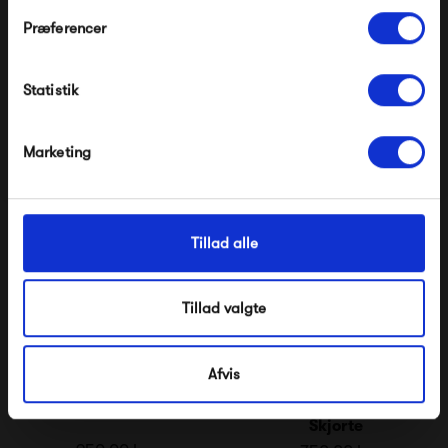
Præferencer
Frau Melbourne
Frau Seoul Lang Denim
Modtag velkomstrabat
Ankelbukser
Skjorte
550,00 kr
1 000,00 kr
Statistik
*Ved at tilmelde dig accepterer du at modtage e-
mailmarkedsføring
Nej tak, jeg ønsker ikke rabat.
Marketing
Tillad alle
Tillad valgte
Afvis
Frau Paris Denim Kjole
Frau Tokyo Denim
Skjorte