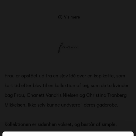
Vis mere
Frau er opstået ud fra en sjov idé over en kop kaffe, som
kort tid efter blev til en kollektion af tøj, som de to kvinder
bag Frau, Chanett Vandris Nielsen og Christina Tranberg
Mikkelsen, ikke selv kunne undvære i deres gaderobe.
Kollektionen er sidenhen vokset, og består af simple,
stilrene og nordiske styles, som vigtigst af alt er tidsløse i