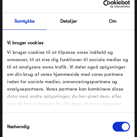
både design og farvevalg, så du kan tage tøjet frem,
sæson efter sæson, og altid glæde dig til at klæde dig i det
Samtykke
Detaljer
Om
lækre tøj fra Frau.
Vi bruger cookies
Se alle varer fra Frau
Vi bruger cookies til at tilpasse vores indhold og
annoncer, til at vise dig funktioner til sociale medier og
til at analysere vores trafik. Vi deler også oplysninger
om din brug af vores hjemmeside med vores partnere
Produkter fra samme kategori
FÅ 10% PÅ DIN NÆSTE ORDRE
inden for sociale medier, annonceringspartnere og
analysepartnere. Vores partnere kan kombinere disse
Indtast din e-mail, så sender vi rabatkoden til dig på
data med andre oplysninger, du har givet dem, eller
mail. Minimumsbeløb er 499 kr. for at indløse
rabatten.
som de har indsamlet fra din brug af deres tjenester.
Gælder ikke på produkter fra Fermob, File Under
Pop og i forvejen nedsatte produkter.
Samtykkevalg
Nødvendig