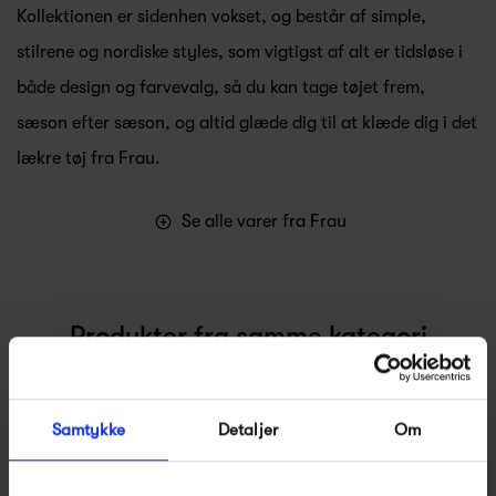
Kollektionen er sidenhen vokset, og består af simple,
stilrene og nordiske styles, som vigtigst af alt er tidsløse i
både design og farvevalg, så du kan tage tøjet frem,
sæson efter sæson, og altid glæde dig til at klæde dig i det
lækre tøj fra Frau.
Se alle varer fra Frau
Produkter fra samme kategori
Samtykke
Detaljer
Om