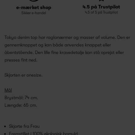
4.5 på Trustpilot
e-mærket shop
4.5 af 5 på Trustpilot
Sikker e-handel
Tokyo denim top har raglanærmer og masser af volume. Den er
gennemknappet og kan både anvendes knappet eller
åbentstående. Den lille fine kravedetalje kan stå oprejst eller
presses fint ned.
Skjorten er onesize.
Mål
Brystmål: 74 cm.
Længde: 65 cm.
Skjorte fra Frau
Fremstillet i 100% økologisk bomuld