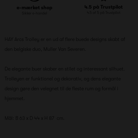
4.5 på Trustpilot
e-mærket shop
4.5 af 5 på Trustpilot
Sikker e-handel
HAY Arcs Trolley er en ud af flere buede designs skabt af
den belgiske duo, Muller Van Severen.
De elegante buer skaber en stilet og interessant silhuet.
Trolleyen er funktionel og dekorativ, og dens elegante
design gøre den velegnet til de fleste rum og formål i
hjemmet.
Mål: B 63 x D 44 x H 87 cm.