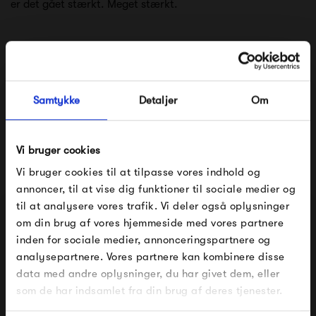
er det gået stærkt. Meget stærkt.
Der er et klart fokus på at skabe stilikoner der er så
enestående simple i deres udtryk, at det næsten virker
banalt. Hos HAY har man øje for at kombinere kvalitet med
Samtykke
Detaljer
Om
stilrene linjer og geniale finesser. HAY er uden tvivl et af de
mest stilrene eksempler på den skandinaviske design
Vi bruger cookies
tradition som findes herhjemme.
Vi bruger cookies til at tilpasse vores indhold og
annoncer, til at vise dig funktioner til sociale medier og
Se alle varer fra HAY
til at analysere vores trafik. Vi deler også oplysninger
om din brug af vores hjemmeside med vores partnere
FÅ 10% PÅ DIN NÆSTE ORDRE
inden for sociale medier, annonceringspartnere og
analysepartnere. Vores partnere kan kombinere disse
Produkter fra samme kategori
Indtast din e-mail, så sender vi rabatkoden til dig på
data med andre oplysninger, du har givet dem, eller
mail. Minimumsbeløb er 499 kr. for at indløse
rabatten.
som de har indsamlet fra din brug af deres tjenester.
Gælder ikke på produkter fra Fermob, File Under