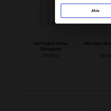
Afvis
HAY Colour Sticks
HAY Barro Ova
Spisepinde
299,00 kr
269,0