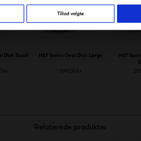
Nej tak, jeg ønsker ikke rabat.
Tillad valgte
l Dish Small
HAY Barro Oval Dish Large
HAY Barr
S
0 kr
599,00 kr
269
Relaterede produkter