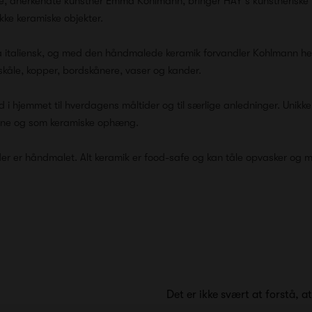
, anerkendte kunstner Emma Kohlmann, bringer HAY's kunstneriske 
kke keramiske objekter.
på italiensk, og med den håndmalede keramik forvandler Kohlmann hen
, skåle, kopper, bordskånere, vaser og kander.
d i hjemmet til hverdagens måltider og til særlige anledninger. Unikke
erne og som keramiske ophæng.
j, der er håndmalet. Alt keramik er food-safe og kan tåle opvasker og 
Det er ikke svært at forstå, a