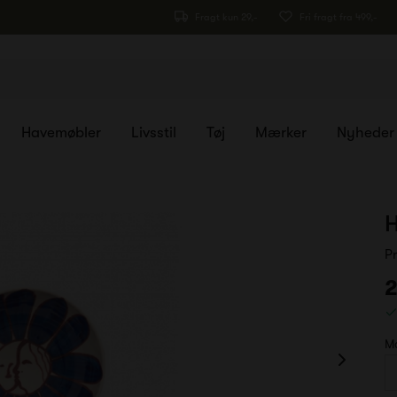
Fragt kun 29,-
Fri fragt fra 499,-
Havemøbler
Livsstil
Tøj
Mærker
Nyheder
H
P
2
M