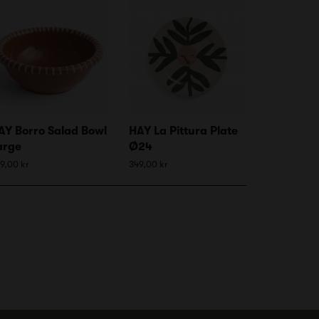
AY Borro Salad Bowl
HAY La Pittura Plate
arge
Ø24
9,00 kr
349,00 kr