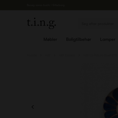
Besøg vores butik i Silkeborg
Møbler
Boligtilbehør
Lamper
Forside
HAY
HAY Køkken
HAY La Pittura Bowl Ø18