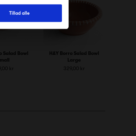
Tillad alle
o Salad Bowl
HAY Borro Salad Bowl
mall
Large
,00 kr
329,00 kr