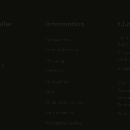
ller
Information
t.i.
Tværg
Kundeservice
8600 
Fragt og levering
t.i.n.g
CVR: 
Om t.i.n.g.
dk
mail@
Kontakt os
Åbningstider
Man. ti
Freda
Blog
Lørda
Administrer cookies
Sønd
Fortrydelsesret
Se all
Handelsbetingelser