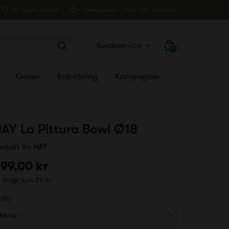
30 dages returret
Fremragende · 4.5 af 5 på Trustpilot
Kundeservice
0
Gaver
Indretning
Kampagner
AY La Pittura Bowl Ø18
rodukt fra
HAY
99,00 kr
Fragt kun 29 kr
otiv