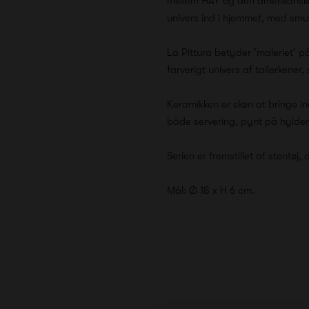
mellem HAY og den amerikanske
univers ind i hjemmet, med smu
La Pittura betyder 'maleriet' 
farverigt univers af tallerkener
Keramikken er skøn at bringe in
både servering, pynt på hyld
Serien er fremstillet af stentø
Mål: Ø 18 x H 6 cm.