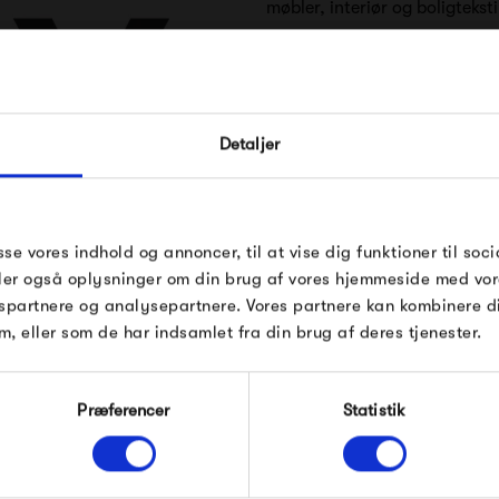
møbler, interiør og boligteksti
2002 og lanceret i 2003 til I
møbelmesser. Siden er det gå
FÅ 10% PÅ DIN NÆSTE O
Detaljer
Der er et klart fokus på at sk
Indtast din e-mail, så sender vi rabatkoden 
deres udtryk, at det næsten v
mail. Minimumsbeløb er 499 kr. for at indl
rabatten.
kombinere kvalitet med stilren
Gælder ikke på produkter fra Fermob, Fil
sse vores indhold og annoncer, til at vise dig funktioner til soci
af de mest stilrene eksempler
 HAY
Pop og i forvejen nedsatte produkter.
deler også oplysninger om din brug af vores hjemmeside med vor
findes herhjemme.
spartnere og analysepartnere. Vores partnere kan kombinere 
m, eller som de har indsamlet fra din brug af deres tjenester.
Modtag velkomstrabat
Produkter fra samme kategori
Præferencer
Statistik
*Ved at tilmelde dig accepterer du at modtage e-
mailmarkedsføring