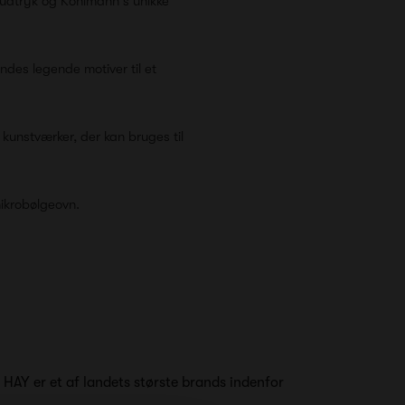
udtryk og Kohlmann's unikke
des legende motiver til et
 kunstværker, der kan bruges til
mikrobølgeovn.
t HAY er et af landets største brands indenfor