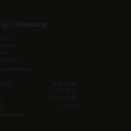
n.g. i Silkeborg
ade 13
Silkeborg
. ApS
38635530
ting-silkeborg.dk
l tors.
10.00 - 17.30
g
10.00 - 18,00
g
10.00 - 15.00
ag
Lukket
e åbningstider