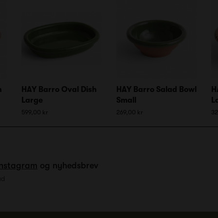
h
HAY Barro Oval Dish
HAY Barro Salad Bowl
H
Large
Small
L
599,00 kr
269,00 kr
32
Instagram
og nyhedsbrev
ud