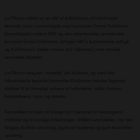
La Pittura skålen er en del af kollektionen af håndmalet
keramik, lavet i samarbejde med kunsteren Emma Kohlmann.
Samarbejdet mellem HAY og den amerikanske, anerkendte
kunstner Emma Kohlmann, bringer HAY's kunstneriske udtryk
og Kohlmann's unikke univers ind i hjemmet, med smukke
keramiske objekter.
La Pittura betyder 'maleriet' på italiensk, og med den
håndmalede keramik forvandler Kohlmann hendes legende
motiver til et farverigt univers af tallerkener, skåle, kopper,
bordskånere, vaser og kander.
Keramikken er skøn at bringe ind i hjemmet til hverdagens
måltider og til særlige anledninger. Unikke kunstværker, der kan
bruges til både servering, pynt på hylderne og som keramiske
ophæng.