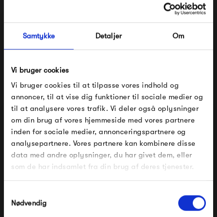
banalt. Hos HAY har man øje for at kombinere kvalitet med
stilrene linjer og geniale finesser. HAY er uden tvivl et af de
Samtykke
Detaljer
Om
mest stilrene eksempler på den skandinaviske design
tradition som findes herhjemme.
Vi bruger cookies
Se alle varer fra HAY
Vi bruger cookies til at tilpasse vores indhold og
annoncer, til at vise dig funktioner til sociale medier og
til at analysere vores trafik. Vi deler også oplysninger
om din brug af vores hjemmeside med vores partnere
FÅ 10% PÅ DIN NÆSTE ORDRE
inden for sociale medier, annonceringspartnere og
Produkter fra samme kategori
analysepartnere. Vores partnere kan kombinere disse
Indtast din e-mail, så sender vi rabatkoden til dig på
data med andre oplysninger, du har givet dem, eller
mail. Minimumsbeløb er 499 kr. for at indløse
rabatten.
som de har indsamlet fra din brug af deres tjenester.
Gælder ikke på produkter fra Fermob, File Under
Pop og i forvejen nedsatte produkter.
Samtykkevalg
Nødvendig