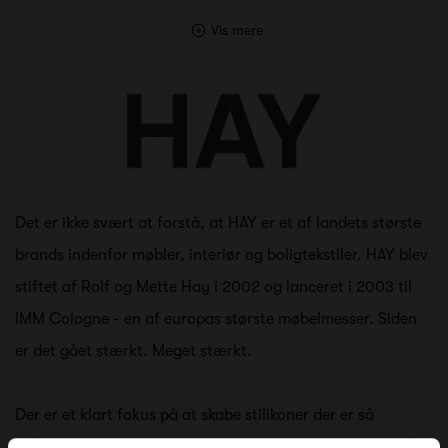
Vis mere
Det er ikke svært at forstå, at HAY er et af landets største
brands indenfor møbler, interiør og boligtekstiler. HAY blev
stiftet af Rolf og Mette Hay i 2002 og lanceret i 2003 til
IMM Cologne - en af europas største møbelmesser. Siden
er det gået stærkt. Meget stærkt.
Der er et klart fokus på at skabe stilikoner der er så
enestående simple i deres udtryk, at det næsten virker