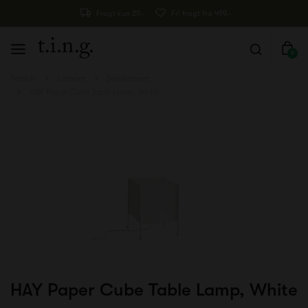
Fragt kun 29,-
Fri fragt fra 499,-
0
Forside
Lamper
Bordlamper
HAY Paper Cube Table Lamp, White
HAY Paper Cube Table Lamp, White