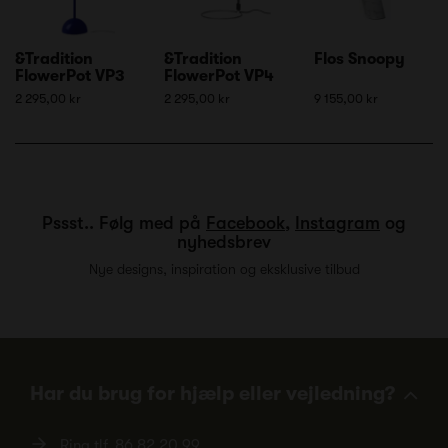
&Tradition
&Tradition
Flos Snoopy
FlowerPot VP3
FlowerPot VP4
2 295,00 kr
2 295,00 kr
9 155,00 kr
Pssst.. Følg med på
Facebook
,
Instagram
og
nyhedsbrev
Nye designs, inspiration og eksklusive tilbud
Har du brug for hjælp eller vejledning?
Ring tlf.
86 82 20 99