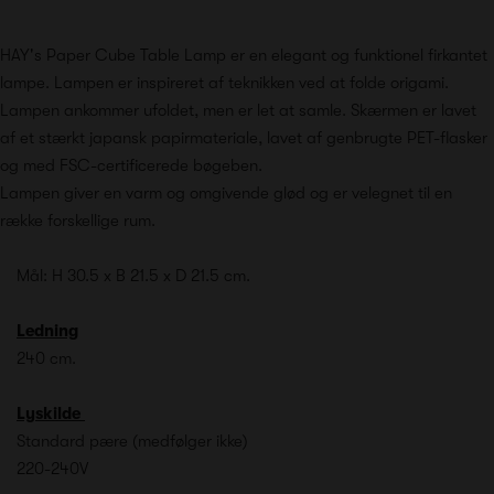
HAY's Paper Cube Table Lamp er en elegant og funktionel firkantet
lampe. Lampen er inspireret af teknikken ved at folde origami.
Lampen ankommer ufoldet, men er let at samle. Skærmen er lavet
af et stærkt japansk papirmateriale, lavet af genbrugte PET-flasker
og med FSC-certificerede bøgeben.
Lampen giver en varm og omgivende glød og er velegnet til en
række forskellige rum.
Mål: H 30.5 x B 21.5 x D 21.5 cm.
Ledning
240 cm.
Lyskilde
Standard pære (medfølger ikke)
220-240V