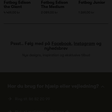
Fatboy Edison
Fatboy Edison
Fatboy Junior
the Giant
The Medium
4 469,00 kr
2 089,00 kr
1 269,00 kr
Pssst.. Følg med på
Facebook
,
Instagram
og
nyhedsbrev
Nye designs, inspiration og eksklusive tilbud
Har du brug for hjælp eller vejledning?
Ring tlf.
86 82 20 99
Skriv til
mail@ting-silkeborg.dk