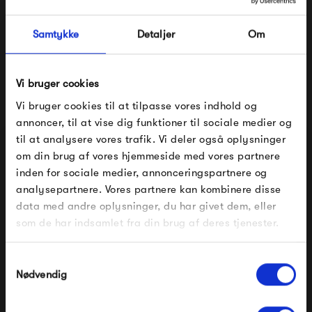
må ikke glemme, at Fatboy også laver hængekøjer, lamper
og meget andet. Så uanset om du er voksen, barn eller
Samtykke
Detaljer
Om
hund, har Fatboy noget til dig!
Vi bruger cookies
Se alle varer fra Fatboy
Vi bruger cookies til at tilpasse vores indhold og
annoncer, til at vise dig funktioner til sociale medier og
til at analysere vores trafik. Vi deler også oplysninger
Produkter fra samme kategori
om din brug af vores hjemmeside med vores partnere
FÅ 10% PÅ DIN NÆSTE ORDRE
inden for sociale medier, annonceringspartnere og
analysepartnere. Vores partnere kan kombinere disse
Indtast din e-mail, så sender vi rabatkoden til dig på
data med andre oplysninger, du har givet dem, eller
mail. Minimumsbeløb er 499 kr. for at indløse
rabatten.
som de har indsamlet fra din brug af deres tjenester.
Gælder ikke på produkter fra Fermob, File Under
Pop og i forvejen nedsatte produkter.
Samtykkevalg
Nødvendig