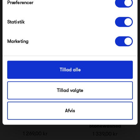
Præferencer
Fatboy Headdemock
Fatboy Headdemock
Modtag velkomstrabat
Deluxe
Pillow
3 569,00 kr
339,00 kr
Statistik
*Ved at tilmelde dig accepterer du at modtage e-
mailmarkedsføring
Nej tak, jeg ønsker ikke rabat.
Marketing
Tillad alle
Tillad valgte
Afvis
Fatboy Junior
Fatboy Junior
Stonewashed
1 269,00 kr
1 339,00 kr