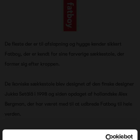
De fleste der er til afslapning og hygge kender sikkert
Fatboy, der er kendt for sine farverige sækkestole, der
former sig efter kroppen.
De ikoniske sækkestole blev designet af den finske designer
Jukka Setälä i 1998 og siden opdaget af hollandske Alex
Bergman, der har været med til at udbrede Fatboy til hele
verden.
Sækkestolene fylder meget i Fatboys sortiment, men man