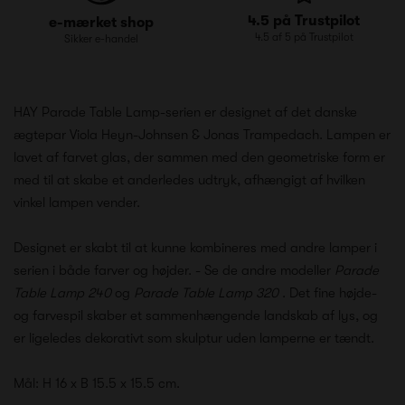
4.5 på Trustpilot
e-mærket shop
4.5 af 5 på Trustpilot
Sikker e-handel
HAY Parade Table Lamp-serien er designet af det danske
ægtepar Viola Heyn-Johnsen & Jonas Trampedach. Lampen er
lavet af farvet glas, der sammen med den geometriske form er
med til at skabe et anderledes udtryk, afhængigt af hvilken
vinkel lampen vender.
Designet er skabt til at kunne kombineres med andre lamper i
serien i både farver og højder. - Se de andre modeller
Parade
Table Lamp 240
og
Parade Table Lamp 320
. Det fine højde-
og farvespil skaber et sammenhængende landskab af lys, og
er ligeledes dekorativt som skulptur uden lamperne er tændt.
Mål: H 16 x B 15.5 x 15.5 cm.