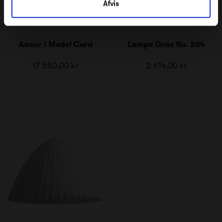
Afvis
Anour I Model Cord
Lampe Gras No. 204
17 550,00 kr
2 614,00 kr