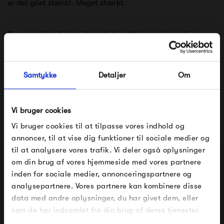
er det gået stærkt. Meget stærkt.
Der er et klart fokus på at skabe stilikoner der er så
enestående simple i deres udtryk, at det næsten virker
banalt. Hos HAY har man øje for at kombinere kvalitet med
Samtykke
Detaljer
Om
stilrene linjer og geniale finesser. HAY er uden tvivl et af de
mest stilrene eksempler på den skandinaviske design
Vi bruger cookies
tradition som findes herhjemme.
Vi bruger cookies til at tilpasse vores indhold og
annoncer, til at vise dig funktioner til sociale medier og
Se alle varer fra HAY
til at analysere vores trafik. Vi deler også oplysninger
om din brug af vores hjemmeside med vores partnere
FÅ 10% PÅ DIN NÆSTE ORDRE
inden for sociale medier, annonceringspartnere og
analysepartnere. Vores partnere kan kombinere disse
Produkter fra samme kategori
Indtast din e-mail, så sender vi rabatkoden til dig på
data med andre oplysninger, du har givet dem, eller
mail. Minimumsbeløb er 499 kr. for at indløse
rabatten.
som de har indsamlet fra din brug af deres tjenester.