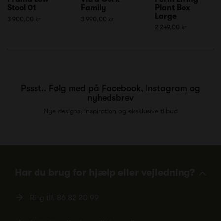
Stool 01
Family
Plant Box
Large
3 900,00 kr
3 990,00 kr
2 249,00 kr
Pssst.. Følg med på
Facebook
,
Instagram
og
nyhedsbrev
Nye designs, inspiration og eksklusive tilbud
Har du brug for hjælp eller vejledning?
Ring tlf.
86 82 20 99