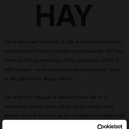
Det er ikke svært at forstå, at HAY er et af landets største
brands indenfor møbler, interiør og boligtekstiler. HAY blev
stiftet af Rolf og Mette Hay i 2002 og lanceret i 2003 til
IMM Cologne - en af europas største møbelmesser. Siden
er det gået stærkt. Meget stærkt.
Der er et klart fokus på at skabe stilikoner der er så
enestående simple i deres udtryk, at det næsten virker
banalt. Hos HAY har man øje for at kombinere kvalitet med
stilrene linjer og geniale finesser. HAY er uden tvivl et af de