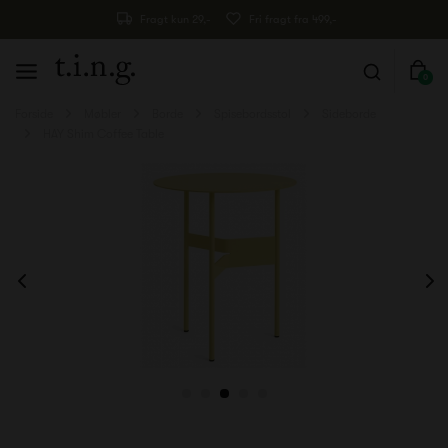
Fragt kun 29,-
Fri fragt fra 499,-
0
Forside
Møbler
Borde
Spisebordsstol
Sideborde
HAY Shim Coffee Table