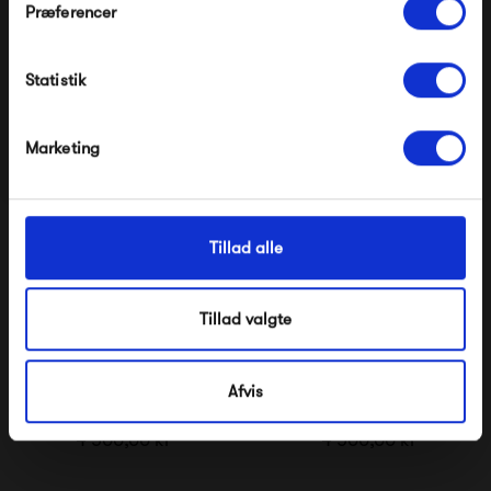
Table Eg
Table Hvid Marmor
Præferencer
Modtag velkomstrabat
4 000,00 kr
4 000,00 kr
Statistik
*Ved at tilmelde dig accepterer du at modtage e-
mailmarkedsføring
Nej tak, jeg ønsker ikke rabat.
Marketing
Tillad alle
Tillad valgte
Afvis
Ox Denmarq Mini O
Ox Denmarq Mini O
Table Tall Hvid Marmor
Table Tall Sort Marmor
4 500,00 kr
4 500,00 kr