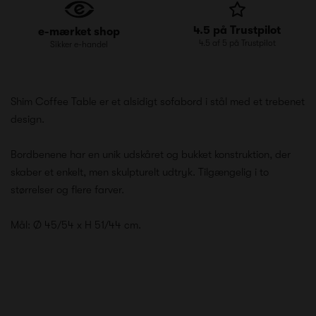
4.5 på Trustpilot
e-mærket shop
4.5 af 5 på Trustpilot
Sikker e-handel
Shim Coffee Table er et alsidigt sofabord i stål med et trebenet
design.
Bordbenene har en unik udskåret og bukket konstruktion, der
skaber et enkelt, men skulpturelt udtryk. Tilgængelig i to
størrelser og flere farver.
Mål: Ø 45/54 x H 51/44 cm.