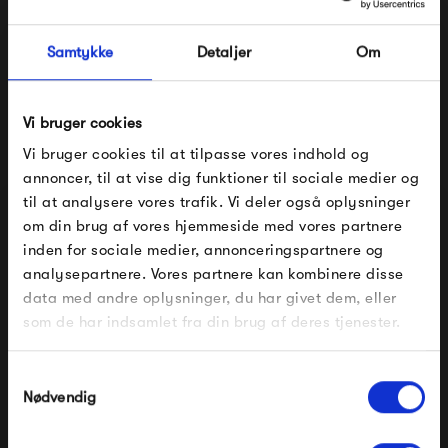
mest stilrene eksempler på den skandinaviske design
tradition som findes herhjemme.
Samtykke
Detaljer
Om
Se alle varer fra HAY
Vi bruger cookies
Vi bruger cookies til at tilpasse vores indhold og
annoncer, til at vise dig funktioner til sociale medier og
Produkter fra samme kategori
til at analysere vores trafik. Vi deler også oplysninger
om din brug af vores hjemmeside med vores partnere
FÅ 10% PÅ DIN NÆSTE ORDRE
inden for sociale medier, annonceringspartnere og
analysepartnere. Vores partnere kan kombinere disse
Indtast din e-mail, så sender vi rabatkoden til dig på
data med andre oplysninger, du har givet dem, eller
mail. Minimumsbeløb er 499 kr. for at indløse
rabatten.
som de har indsamlet fra din brug af deres tjenester.
Gælder ikke på produkter fra Fermob, File Under
Pop og i forvejen nedsatte produkter.
Samtykkevalg
Nødvendig
Ox Denmarq Mini O
Ox Denmarq Mini O