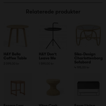
Relaterede produkter
HAY Bella
HAY Don't
Sika-Design
Coffee Table
Leave Me
Charlottenborg
Sofabord
2 099,00 kr
1 599,00 kr
4 195,00 kr
Frama Low
Vitra Cork
Ferm Living