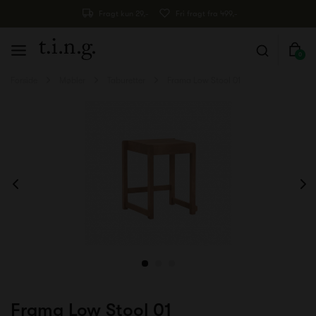
Fragt kun 29,-
Fri fragt fra 499,-
0
Forside
Møbler
Taburetter
Frama Low Stool 01
Frama Low Stool 01