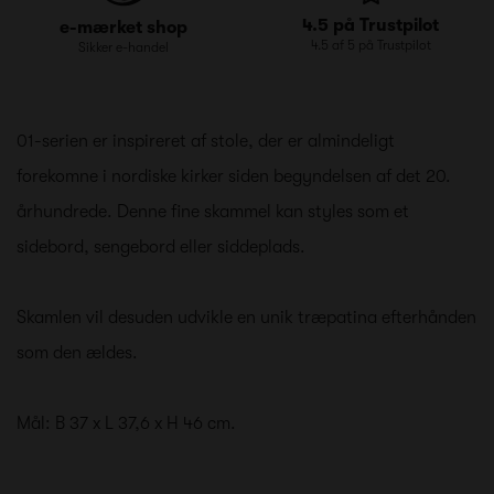
4.5 på Trustpilot
e-mærket shop
4.5 af 5 på Trustpilot
Sikker e-handel
01-serien er inspireret af stole, der er almindeligt
forekomne i nordiske kirker siden begyndelsen af det 20.
århundrede. Denne fine skammel kan styles som et
sidebord, sengebord eller siddeplads.
Skamlen vil desuden udvikle en unik træpatina efterhånden
som den ældes.
Mål: B 37 x L 37,6 x H 46 cm.