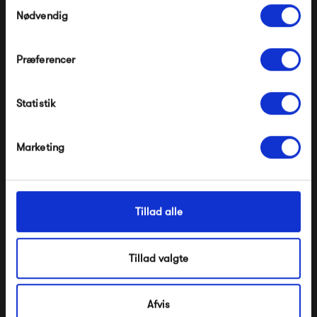
Samtykkevalg
Nødvendig
Præferencer
Modtag velkomstrabat
Statistik
*Ved at tilmelde dig accepterer du at modtage e-
mailmarkedsføring
PWTBS Spade Chair
Form & Refine Angle
Stool
Nej tak, jeg ønsker ikke rabat.
Marketing
5 000,00 kr
2 250,00 kr
Tillad alle
Tillad valgte
Afvis