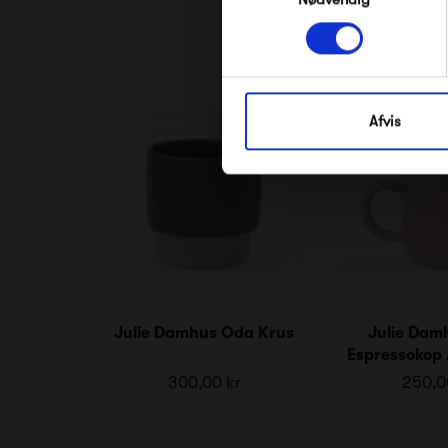
Afvis
Julie Damhus Oda Krus
Julie Dam
Espressokop 
300,00 kr
250,0