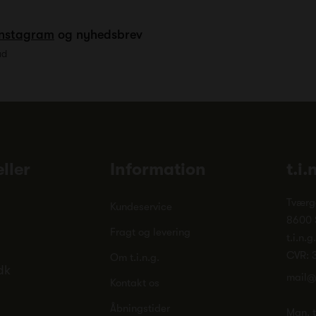
Instagram
og nyhedsbrev
ud
ller
Information
t.i.
Tværg
Kundeservice
8600 
Fragt og levering
t.i.n.g
CVR: 
Om t.i.n.g.
dk
mail@
Kontakt os
Åbningstider
Man. ti