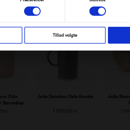
*Ved at tilmelde dig accepterer du at modtage e-
mailmarkedsføring
Produkter fra samme kategori
Nej tak, jeg ønsker ikke rabat.
Tillad valgte
hus Oda
Julie Damhus Oda Kande
Julie Dam
/ Børnekop
0 kr
1 000,00 kr
1 00