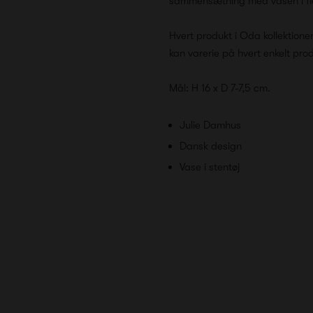
sammensætning med vasen i fler
Hvert produkt i Oda kollektione
kan varerie på hvert enkelt pro
Mål: H 16 x D 7-7,5 cm.
Julie Damhus
Dansk design
Vase i stentøj