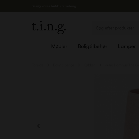
Besøg vores butik i Silkeborg
Møbler
Boligtilbehør
Lamper
Forside
Boligtilbehør
Køkken
Julie Damhus The G