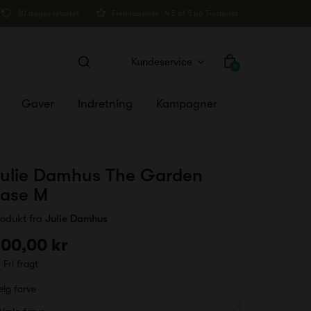
30 dages returret
Fremragende · 4.5 af 5 på Trustpilot
Kundeservice
0
Gaver
Indretning
Kampagner
ulie Damhus The Garden
ase M
rodukt fra
Julie Damhus
00,00 kr
Fri fragt
lg farve