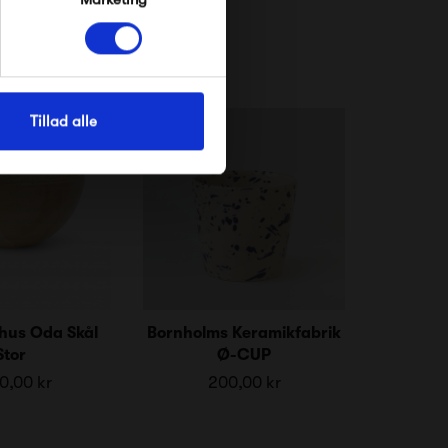
Tillad alle
hus Oda Skål
Bornholms Keramikfabrik
Stor
Ø-CUP
0,00 kr
200,00 kr