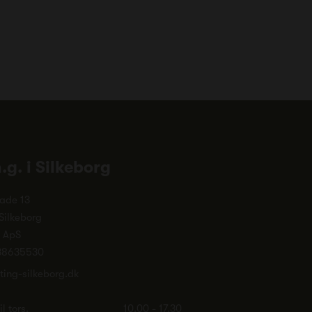
n.g. i Silkeborg
ade 13
Silkeborg
. ApS
38635530
ting-silkeborg.dk
l tors.
10.00 - 17.30