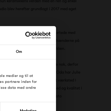
un keramikkens verden med en ren og enkel
udio blev herefter grundlagt i 2017 med eget
ramikværksted i udvikling. Det startede med
rt stykke keramik er formet med hænderne på
RDRE
ghed og en autenticitet til keramikken.
Om
til dig på
øse
pørgslen er Julies to hænder ikke nok, derfor
. Udover den hånddrejdede serie Oda har Julie
e Under
ale medier og til at
oto produceret på et familiedrevet værksted i
es partnere inden for
disse data med andre
der opnået den samme sanselighed og kvalitet i
ejede keramik rummer. Oda og Toto
et kan mikses og bruges sammen.
Marketing