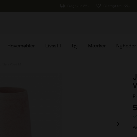
Fragt kun 29,-
Fri fragt fra 499,-
Havemøbler
Livsstil
Tøj
Mærker
Nyheder
arden Vase M
J
V
P
5
Væ