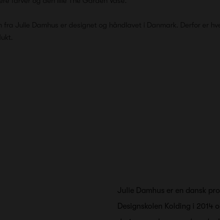
e farver og den lille The Garden Vase.
n fra Julie Damhus er designet og håndlavet i Danmark. Derfor er hve
dukt.
Julie Damhus er en dansk pro
Designskolen Kolding i 2014 