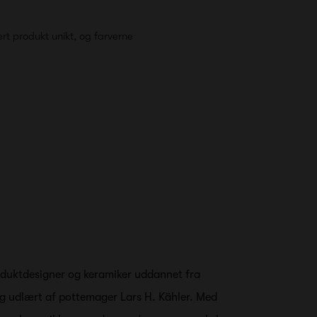
rt produkt unikt, og farverne
duktdesigner og keramiker uddannet fra
og udlært af pottemager Lars H. Kähler. Med