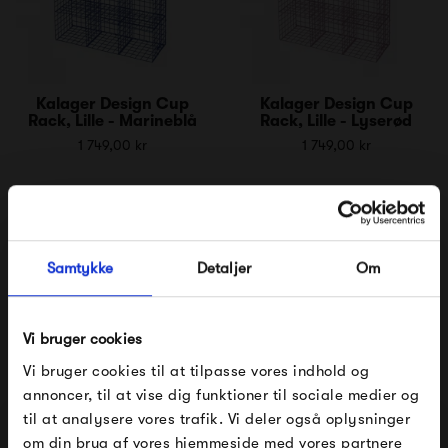
Kalager Design Cup
Kalager Design Cup
Rack, Lille - Marineblå
Rack, Lille - Lyserød
1 749,00 kr
1 749,00 kr
Samtykke
Detaljer
Om
Vi bruger cookies
Vi bruger cookies til at tilpasse vores indhold og
annoncer, til at vise dig funktioner til sociale medier og
Kalager Design Cup
Kalager Design Cup
Rack, Lille - Hvid
Rack, Lille - Sort
til at analysere vores trafik. Vi deler også oplysninger
1 749,00 kr
1 749,00 kr
om din brug af vores hjemmeside med vores partnere