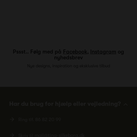
Pssst.. Følg med på
Facebook
,
Instagram
og
nyhedsbrev
Nye designs, inspiration og eksklusive tilbud
Har du brug for hjælp eller vejledning?
Ring tlf.
86 82 20 99
Skriv til
mail@ting-silkeborg.dk