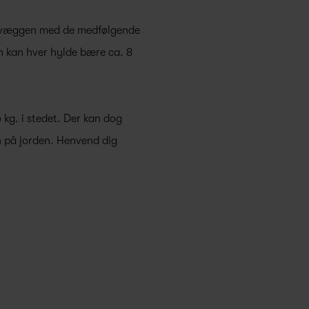
il væggen med de medfølgende
en kan hver hylde bære ca. 8
 kg. i stedet. Der kan dog
n på jorden. Henvend dig