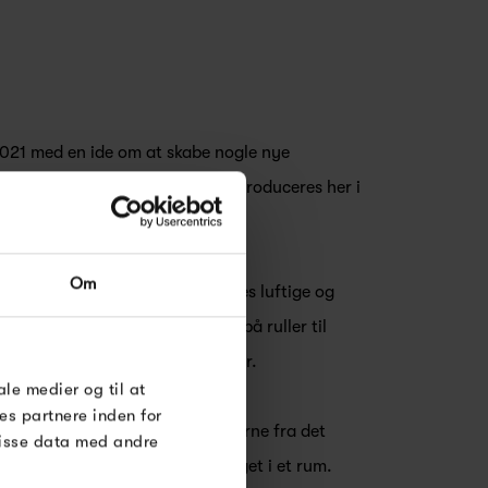
2021 med en ide om at skabe nogle nye
edet. Produkterne designes og produceres her i
Lemvig, Vestjylland.
RDRE
Om
alager bruger til at skabe deres luftige og
til dig på
øse
Holland. Herefter kommer tråden på ruller til
 bukkes til et af Kalagers møbler.
e Under
ale medier og til at
es partnere inden for
rodukterne kan klare en af farverne fra det
disse data med andre
ter fås i, uden at fylde for meget i et rum.