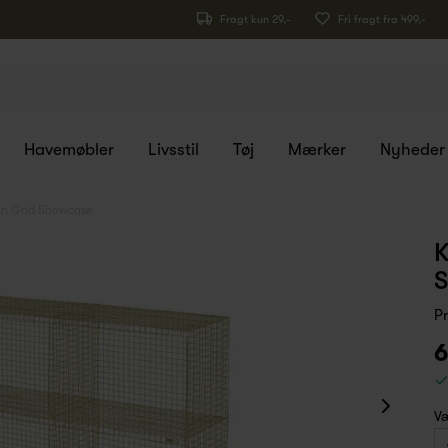
Fragt kun 29,-
Fri fragt fra 499,-
Havemøbler
Livsstil
Tøj
Mærker
Nyheder
gn Grid Showcase
K
P
6
Væ