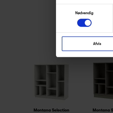
Se alle varer fra Kala
Samtykkevalg
Nødvendig
Afvis
Montana Selection
Montana S