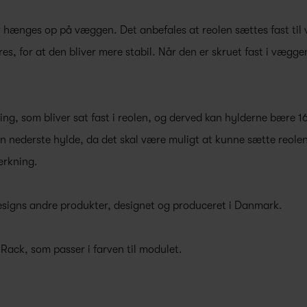
er hænges op på væggen. Det anbefales at reolen sættes fast t
es, for at den bliver mere stabil. Når den er skruet fast i vægg
ng, som bliver sat fast i reolen, og derved kan hylderne bære 16
n nederste hylde, da det skal være muligt at kunne sætte reole
tærkning.
esigns andre produkter, designet og produceret i Danmark.
 Rack, som passer i farven til modulet.