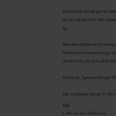
Reolen kan stå på gulvet ell
skruer uanset hvor den placer
kg.
Man kan tilkøbe en forstærkni
ikke komme forstærkning i de
direte til os, for pris på fors
Reolen er, ligesom Kalager D
Der medfølger skruer til Wire
Mål
L 184 x D 39 x H 87,5 cm.