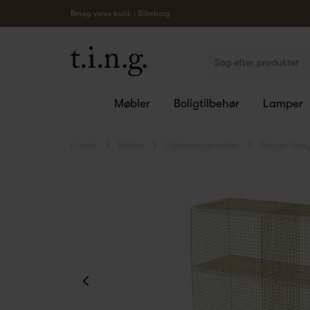
Besøg vores butik i Silkeborg
Møbler
Boligtilbehør
Lamper
Forside
Møbler
Opbevaringsmøbler
Kalager Desi