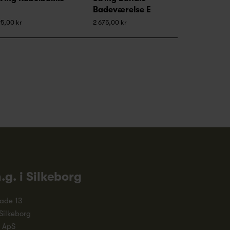
Badeværelse E
5,00 kr
2 675,00 kr
n.g. i Silkeborg
ade 13
Silkeborg
. ApS