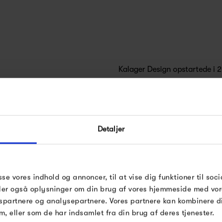
Kalager Design opstartede i 
anderledes produkter til mark
Danmark, nærmere bestemt i 
FÅ 10% PÅ DIN NÆSTE O
Detaljer
Den gennemgående tråd, som K
Indtast din e-mail, så sender vi rabatkoden 
mail. Minimumsbeløb er 499 kr. for at indl
grafiske designs er svejset i 
rabatten.
Lemvig, hvor den så klippes og
Gælder ikke på produkter fra Fermob, Fil
sse vores indhold og annoncer, til at vise dig funktioner til soci
Pop og i forvejen nedsatte produkter.
deler også oplysninger om din brug af vores hjemmeside med vor
Trådens lette udtryk gør, at p
spartnere og analysepartnere. Vores partnere kan kombinere 
store farveudvalg deres produk
m, eller som de har indsamlet fra din brug af deres tjenester.