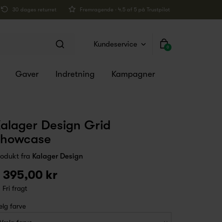
30 dages returret
Fremragende · 4.5 af 5 på Trustpilot
Kundeservice
0
Gaver
Indretning
Kampagner
alager Design Grid
Showcase
rodukt fra
Kalager Design
 395,00 kr
Fri fragt
lg farve