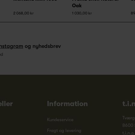
Oak
2 068,00 kr
1 030,00 kr
89
Instagram
og nyhedsbrev
ud
ller
Information
t.i.
Tværg
Kundeservice
8600 
Fragt og levering
t.i.n.g