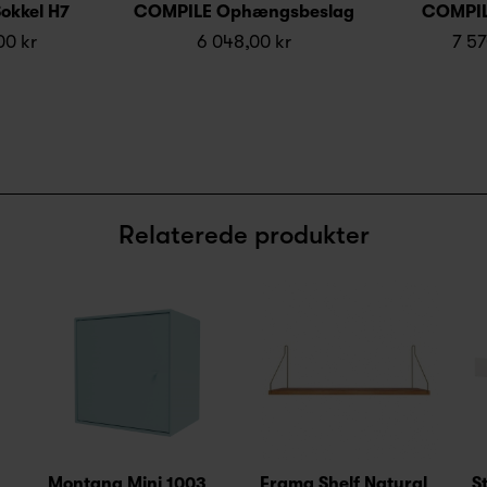
okkel H7
COMPILE Ophængsbeslag
COMPIL
00 kr
6 048,00 kr
7 57
Relaterede produkter
Montana Mini 1003
Frama Shelf Natural
S