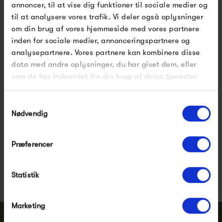
annoncer, til at vise dig funktioner til sociale medier og
tilbage på sin egen barndom med sin far, der snittede
til at analysere vores trafik. Vi deler også oplysninger
træfigurer til ham. Kay Bojesen indså også, at Ottos
om din brug af vores hjemmeside med vores partnere
legetøj ikke var holdbart og nemt gik i stykker. Derfor
inden for sociale medier, annonceringspartnere og
analysepartnere. Vores partnere kan kombinere disse
debuterede Kay Bojesen i 1922 som legetøjsdesigner i en…
data med andre oplysninger, du har givet dem, eller
som de har indsamlet fra din brug af deres tjenester.
Vis mere
Samtykkevalg
Nødvendig
Pssst.. Følg med på
Facebook
,
Instagram
og
Præferencer
nyhedsbrev
Nye designs, inspiration og eksklusive tilbud
Statistik
Marketing