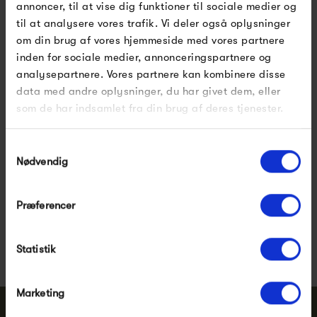
annoncer, til at vise dig funktioner til sociale medier og
Louis Poulsen foretager sig, formår virksomheden at
til at analysere vores trafik. Vi deler også oplysninger
om din brug af vores hjemmeside med vores partnere
fremstille nogle af verdens bedste lamper.
inden for sociale medier, annonceringspartnere og
analysepartnere. Vores partnere kan kombinere disse
Mere end 100 års erfaring…
data med andre oplysninger, du har givet dem, eller
som de har indsamlet fra din brug af deres tjenester.
Vis mere
Samtykkevalg
Nødvendig
Pssst.. Følg med på
Facebook
,
Instagram
og
Præferencer
nyhedsbrev
Nye designs, inspiration og eksklusive tilbud
Statistik
Marketing