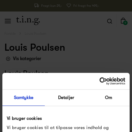
Fragt kun 29,-
Fri fragt fra 499,-
0
Forside
Louis Poulsen
Louis Poulsen
Vis kategorier
Louis Poulsen
Louis Poulsen er en dansk lampeproducent, der er kendt
for sin høje kvalitet og sit store sortiment af danske
Samtykke
Detaljer
Om
designklassikere. Louis Poulsen samarbejder nemlig med
nogle af verdens mest anerkendte arkitekter, og er især
Vi bruger cookies
kendt for sine mange PH-lamper.
Vi bruger cookies til at tilpasse vores indhold og
Med en kompromisløs indstilling, der kan spores i alt hvad