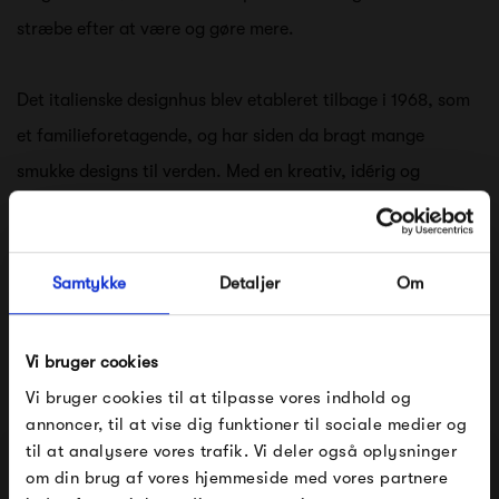
stræbe efter at være og gøre mere.
Det italienske designhus blev etableret tilbage i 1968, som
et familieforetagende, og har siden da bragt mange
smukke designs til verden. Med en kreativ, idérig og
eksperimenterende tilgang til design, er de med tiden
blevet en afgørende del af møbel- og interiørbranchen.
Samtykke
Detaljer
Om
Magis er ikke bange for udfordre og lege, og flere af deres
designs trækker tråde tilbage til gamle designtraditioner.
Vi bruger cookies
Der er fokus på design, materialevalg og teknologi, når
Vi bruger cookies til at tilpasse vores indhold og
Magis desinger bæredygtige og tidsløse møbler og
annoncer, til at vise dig funktioner til sociale medier og
til at analysere vores trafik. Vi deler også oplysninger
objekter.
om din brug af vores hjemmeside med vores partnere
FÅ 10% PÅ DIN NÆSTE ORDRE