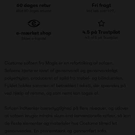
60 dages retur
Fri fragt
Altid 60 dages returret
Ved køb over 499,-
4.5 på Trustpilot
e-mærket shop
4.5 af 5 på Trustpilot
Sikker e-handel
Costume sofaen fra Magis er en refortolking af sofaen.
Sofaens hjerte er lavet af genanvendt og genanvendeligt
polyethylan, produceret af spild fra møbel- og bilindustrien.
Fyldet holdes sammen af betrækket i tekstil, der spændes på
ved hjælp af remme, og som nemt kan tages af.
Sofaen indtænker bæredygtighed på flere niveauer, og udover
at sofaen bruger mindre skum end konventionelle sofaer, så kan
de fleste elementer og materialer hos Costume tilmed let
genanvendes. En gennemtænk og gennemført sofa.