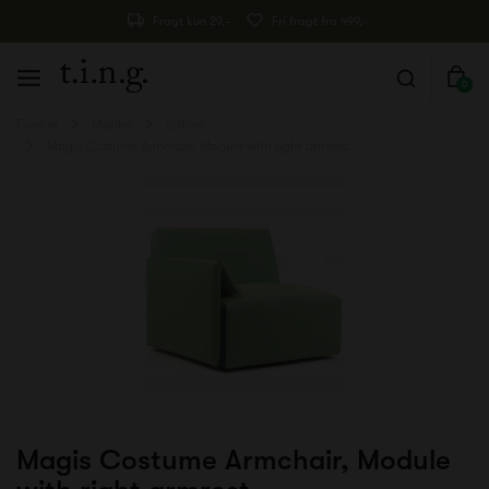
Fragt kun 29,-
Fri fragt fra 499,-
0
Forside
Møbler
Sofaer
Magis Costume Armchair, Module with right armrest
Magis Costume Armchair, Module