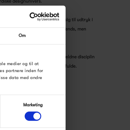
rdiske designunivers.
s mærkesager - dette kommer sig til udtryk i
RDRE
oebes produkter ikke afspejler trends, men
Om
k funktionalisme.
til dig på
øse
l det banale. Heri ligger den sjældne disciplin
e Under
ale medier og til at
dtryk, som Moebe mestrer til det fulde.
es partnere inden for
disse data med andre
Marketing