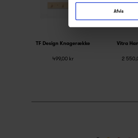
Afvis
TF Design Knagerække
Vitra Han
499,00 kr
2 550,