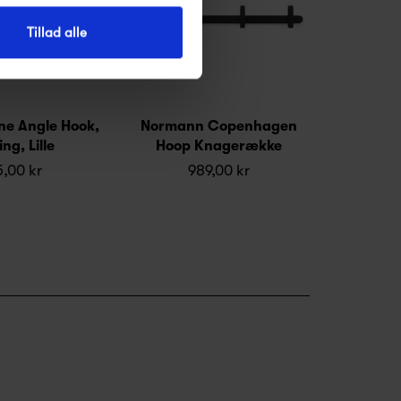
Tillad alle
ne Angle Hook,
Normann Copenhagen
ng, Lille
Hoop Knagerække
,00 kr
989,00 kr