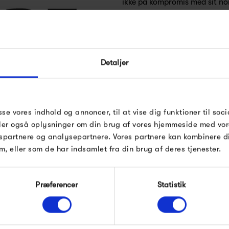
ikke på kompromis med sit no
Bæredygtighed er én af Moebe
FÅ 10% PÅ DIN NÆSTE O
møblernes alsidighed, hvor M
Detaljer
originalitet og lækker nordis
Indtast din e-mail, så sender vi rabatkoden 
mail. Minimumsbeløb er 499 kr. for at indl
rabatten.
Moebes design er grænsende ti
Moebe
Gælder ikke på produkter fra Fermob, Fil
sse vores indhold og annoncer, til at vise dig funktioner til soci
i at skabe et enkelt og rent u
Pop og i forvejen nedsatte produkter.
deler også oplysninger om din brug af vores hjemmeside med vor
spartnere og analysepartnere. Vores partnere kan kombinere 
m, eller som de har indsamlet fra din brug af deres tjenester.
Produkter fra samme kategori
Modtag velkomstrabat
Præferencer
Statistik
*Ved at tilmelde dig accepterer du at modtage e-
mailmarkedsføring