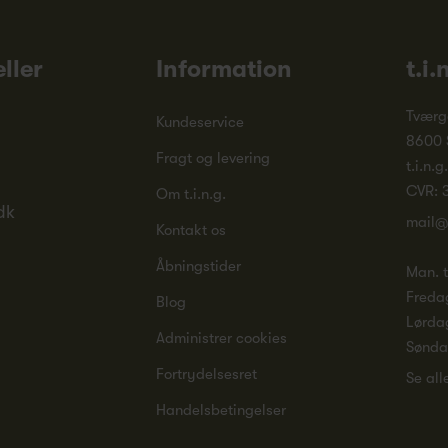
ller
Information
t.i.
Tværg
Kundeservice
8600 
Fragt og levering
t.i.n.g
CVR: 
Om t.i.n.g.
dk
mail@
Kontakt os
Åbningstider
Man. ti
Freda
Blog
Lørda
Administrer cookies
Sønd
Fortrydelsesret
Se all
Handelsbetingelser