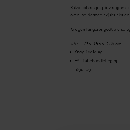
Selve ophænget på væggen skrue
oven, og dermed skjuler skruen
Knagen fungerer godt alene, og
Mål: H 72 x B 46 x D 35 cm.
Knag i solid eg
Fås i ubehandlet eg og
røget eg