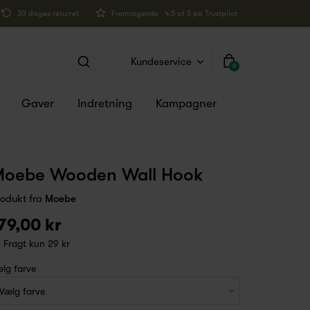
30 dages returret
Fremragende · 4.5 af 5 på Trustpilot
Kundeservice
0
Gaver
Indretning
Kampagner
oebe Wooden Wall Hook
rodukt fra
Moebe
79,00 kr
Fragt kun 29 kr
lg farve