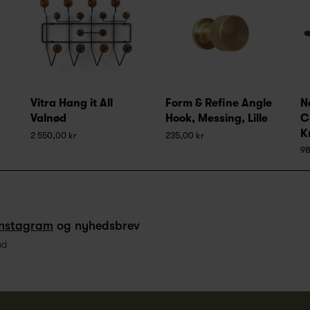
Vitra Hang it All
Form & Refine Angle
N
Valnød
Hook, Messing, Lille
C
K
2 550,00 kr
235,00 kr
98
Instagram
og nyhedsbrev
ud