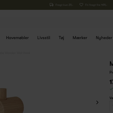
Fragt kun 29,-
Fri fragt fra 499,-
Havemøbler
Livsstil
Tøj
Mærker
Nyheder
be Wooden Wall Hook
M
P
1
Væ