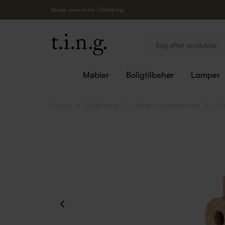
Besøg vores butik i Silkeborg
Møbler
Boligtilbehør
Lamper
Forside
Boligtilbehør
Knager og knagerækker
Moe