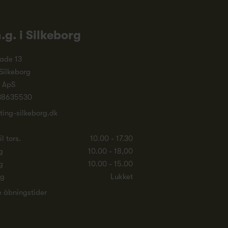
n.g. i Silkeborg
ade 13
Silkeborg
. ApS
38635530
ting-silkeborg.dk
l tors.
10.00 - 17.30
g
10.00 - 18,00
g
10.00 - 15.00
ag
Lukket
e åbningstider