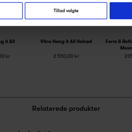
Nej tak, jeg ønsker ikke rabat.
Tillad valgte
g it All
Vitra Hang it All Valnød
Form & Refi
Messi
00 kr
2 550,00 kr
235
Relaterede produkter