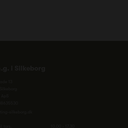
n.g. i Silkeborg
ade 13
Silkeborg
. ApS
38635530
ting-silkeborg.dk
l tors.
10.00 - 17.30