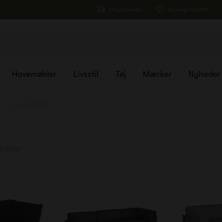
Fragt kun 29,-
Fri fragt fra 499,-
Havemøbler
Livsstil
Tøj
Mærker
Nyheder
Loungesofaer
borde