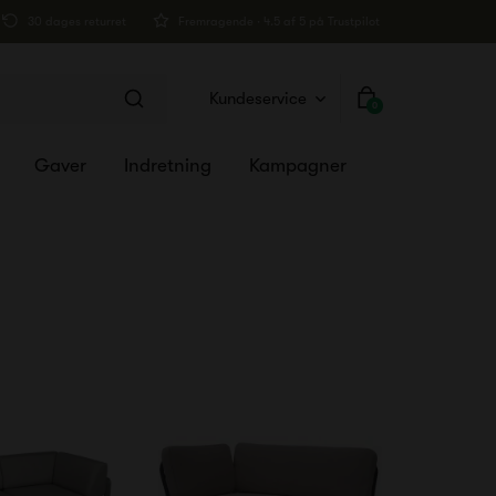
30 dages returret
Fremragende · 4.5 af 5 på Trustpilot
Kundeservice
0
Gaver
Indretning
Kampagner