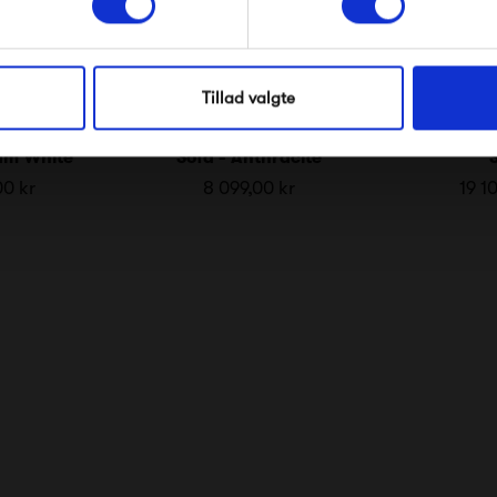
*Ved at tilmelde dig accepterer du at modtage e-
mailmarkedsføring
Nej tak, jeg ønsker ikke rabat.
Tillad valgte
de Lounge
HAY Palissade Lounge
Fermob Bel
am White
Sofa - Anthracite
00 kr
8 099,00 kr
19 1