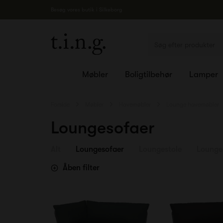
Besøg vores butik i Silkeborg
Møbler
Boligtilbehør
Lamper
Forside
Møbler
Havemøbler
Lounge havemøbler
Loungesofaer
Alt
Loungesofaer
Loungestole
Lounge
Åben filter