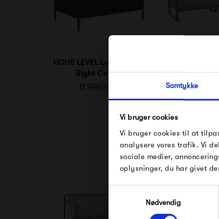
HOUE LEVEL Lounge Sofa
Fermob Bellev
Right Corner
Sof
Samtykke
11 999,00 kr
26 650,
Vi bruger cookies
Vi bruger cookies til at tilpa
analysere vores trafik. Vi 
sociale medier, annoncering
oplysninger, du har givet de
Samtykkevalg
Nødvendig