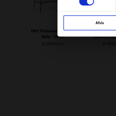
Afvis
HAY Palissade Lounge
HAY Palissa
Sofa - Olive
Sofa - Cre
8 099,00 kr
8 099,