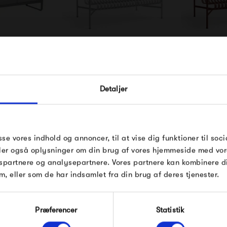
ie 3-Seater
HAY Palissade Lounge
HAY Pali
FÅ 10% PÅ DIN NÆSTE O
a
Sofa - Hot Galvanised
Sofa -
Detaljer
00 kr
12 199,00 kr
8 09
Indtast din e-mail, så sender vi rabatkoden 
mail. Minimumsbeløb er 499 kr. for at indl
rabatten.
Gælder ikke på produkter fra Fermob, Fil
sse vores indhold og annoncer, til at vise dig funktioner til soci
Pop og i forvejen nedsatte produkter.
deler også oplysninger om din brug af vores hjemmeside med vor
spartnere og analysepartnere. Vores partnere kan kombinere 
m, eller som de har indsamlet fra din brug af deres tjenester.
Modtag velkomstrabat
Præferencer
Statistik