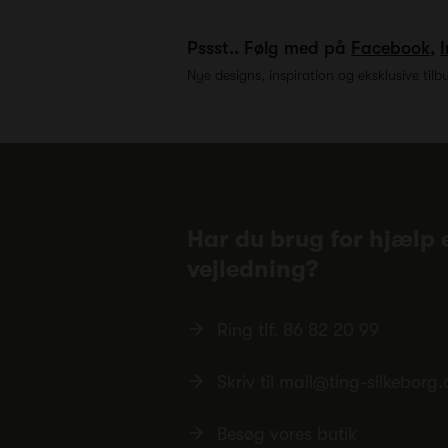
Pssst.. Følg med på
Facebook
,
Nye designs, inspiration og eksklusive tilb
Har du brug for hjælp e
vejledning?
Ring tlf.
86 82 20 99
Skriv til
mail@ting-silkeborg.
Besøg vores butik