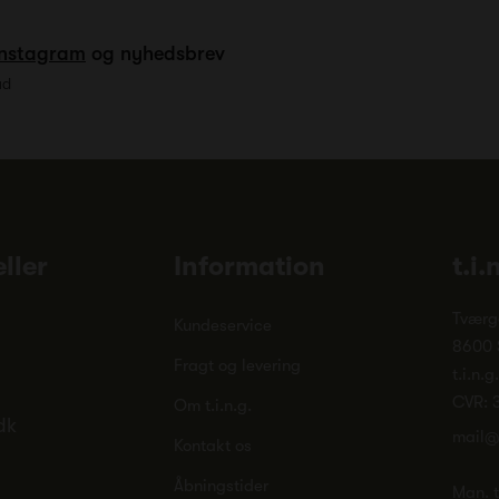
Instagram
og nyhedsbrev
ud
ller
Information
t.i.
Tværg
Kundeservice
8600 
Fragt og levering
t.i.n.g
CVR: 
Om t.i.n.g.
dk
mail@
Kontakt os
Åbningstider
Man. ti