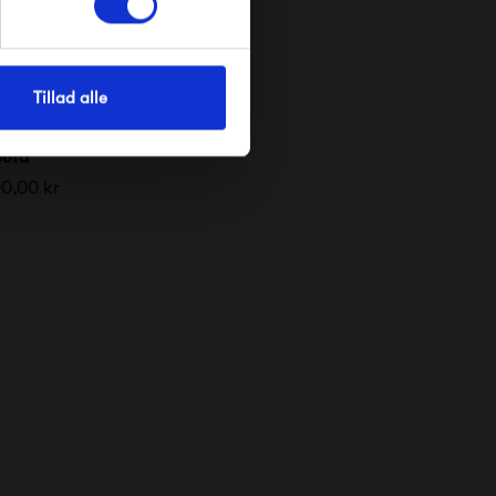
Tillad alle
levie 2-Seater
Sofa
00,00 kr