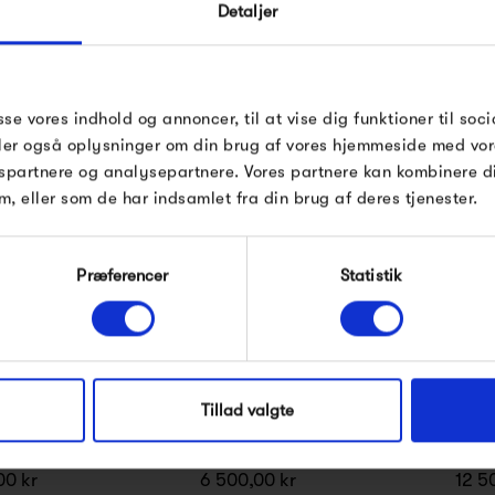
Detaljer
Indtast din e-mail, så sender vi rabatkoden 
ontana
mail. Minimumsbeløb er 499 kr. for at indl
rabatten.
Gælder ikke på produkter fra Fermob, Fil
sse vores indhold og annoncer, til at vise dig funktioner til soci
Pop og i forvejen nedsatte produkter.
Produkter fra samme kategori
deler også oplysninger om din brug af vores hjemmeside med vor
spartnere og analysepartnere. Vores partnere kan kombinere 
m, eller som de har indsamlet fra din brug af deres tjenester.
Modtag velkomstrabat
Præferencer
Statistik
*Ved at tilmelde dig accepterer du at modtage e-
mailmarkedsføring
Nej tak, jeg ønsker ikke rabat.
Tillad valgte
et Shelf
Frama Rivet Typecase
Frama 
00 kr
6 500,00 kr
12 5