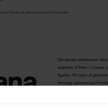
te.
r på fineste vis, kombineres med hinanden.
Det danske møbelbrand, Montan
etableret af Peter J. Lassen
System. På tværs af generatio
farverigt opbevaring til famil
Joakim Lassen, som er femte 
fabrikanten, Fritz Hansen.
FÅ 10% PÅ DIN NÆSTE O