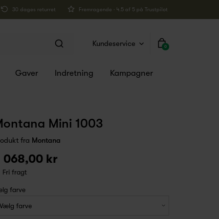
30 dages returret
Fremragende · 4.5 af 5 på Trustpilot
Kundeservice
0
Gaver
Indretning
Kampagner
ontana Mini 1003
rodukt fra
Montana
 068,00 kr
Fri fragt
lg farve