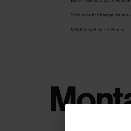
farver fra Montanas farvepalet
Modulerne kan hænge alene elle
Mål: B 35 x H 35 x D 25 cm.