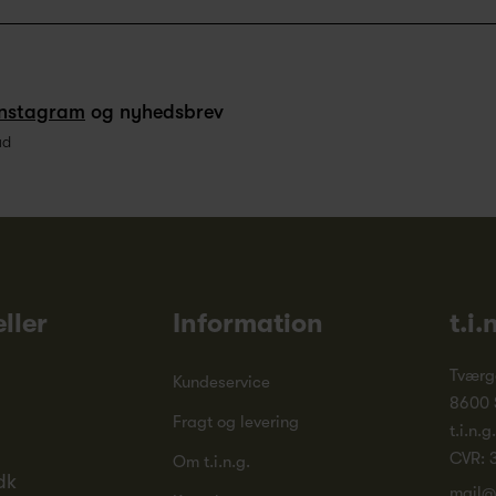
Instagram
og nyhedsbrev
ud
ller
Information
t.i.
Tværg
Kundeservice
8600 
Fragt og levering
t.i.n.g
CVR: 
Om t.i.n.g.
dk
mail@