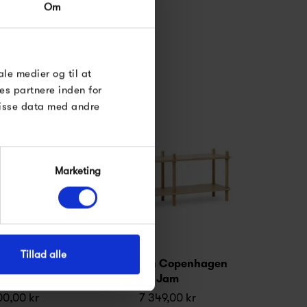
Om
til dig på
øse
e Under
ale medier og til at
es partnere inden for
disse data med andre
Marketing
Tillad alle
Rivet Case
Normann Copenhagen
Jam
00,00 kr
7 349,00 kr