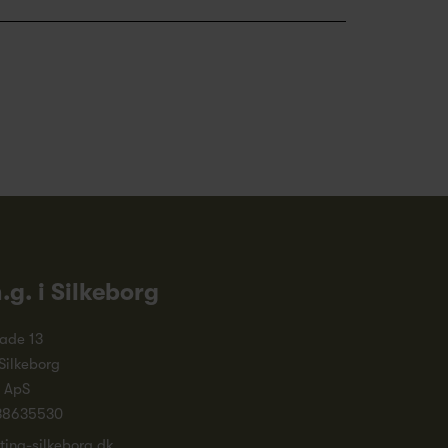
n.g. i Silkeborg
ade 13
Silkeborg
. ApS
38635530
ting-silkeborg.dk