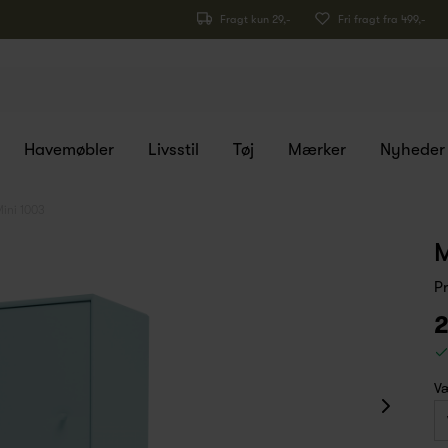
Fragt kun 29,-
Fri fragt fra 499,-
Havemøbler
Livsstil
Tøj
Mærker
Nyheder
ini 1003
M
P
2
Væ