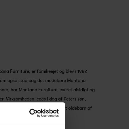
a Furniture, er familieejet og blev i 1982
, som også stod bag det modulære Montana
ner, har Montana Furniture leveret alsidigt og
ier. Virksomheden ledes i dag af Peters søn,
generation i møbelfamilien, samt oldebarn af
RDRE