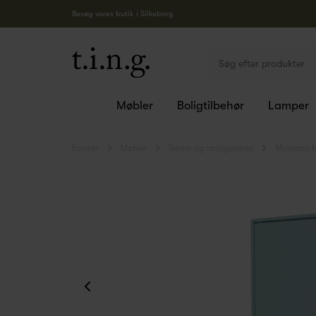
Besøg vores butik i Silkeborg
Møbler
Boligtilbehør
Lamper
Forside
Møbler
Reoler og reolsystemer
Montana M