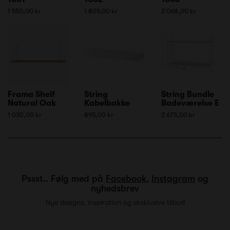
1 550,00 kr
1 809,00 kr
2 068,00 kr
Frama Shelf
String
String Bundle
Natural Oak
Kabelbakke
Badeværelse E
1 030,00 kr
895,00 kr
2 675,00 kr
Pssst.. Følg med på
Facebook
,
Instagram
og
nyhedsbrev
Nye designs, inspiration og eksklusive tilbud