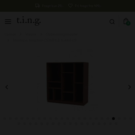
Fragt kun 29,-
Fri fragt fra 499,-
0
Forside
Møbler
Opbevaringsmøbler
Montana Selection COMPILE Sokkel H3