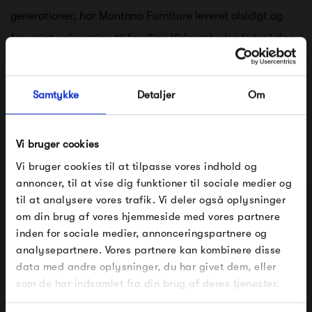
generationer, har Montana Furniture leveret alsidigt og
farverigt opbevaring til familier. Virksomheden ledes i dag
af Peters søn, Joakim Lassen, som er femte generation i
møbelfamilien, samt oldebarn af fabrikanten, Fritz
Samtykke
Detaljer
Om
Hansen.
Vi bruger cookies
Vi bruger cookies til at tilpasse vores indhold og
Se alle varer fra Montana
annoncer, til at vise dig funktioner til sociale medier og
til at analysere vores trafik. Vi deler også oplysninger
om din brug af vores hjemmeside med vores partnere
FÅ 10% PÅ DIN NÆSTE ORDRE
inden for sociale medier, annonceringspartnere og
analysepartnere. Vores partnere kan kombinere disse
Produkter fra samme kategori
Indtast din e-mail, så sender vi rabatkoden til dig på
data med andre oplysninger, du har givet dem, eller
mail. Minimumsbeløb er 499 kr. for at indløse
rabatten.
som de har indsamlet fra din brug af deres tjenester.
Gælder ikke på produkter fra Fermob, File Under