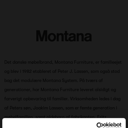
Det danske møbelbrand, Montana Furniture, er familieejet
og blev i 1982 etableret af Peter J. Lassen, som også stod
bag det modulære Montana System. På tværs af
generationer, har Montana Furniture leveret alsidigt og
farverigt opbevaring til familier. Virksomheden ledes i dag
af Peters søn, Joakim Lassen, som er femte generation i
møbelfamilien, samt oldebarn af fabrikanten, Fritz
Hansen.