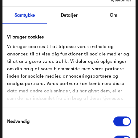
Samtykke
Detaljer
Om
Se alle varer fra Montana
Vi bruger cookies
Vi bruger cookies til at tilpasse vores indhold og
annoncer, til at vise dig funktioner til sociale medier og
til at analysere vores trafik. Vi deler også oplysninger
Produkter fra samme kategori
om din brug af vores hjemmeside med vores partnere
FÅ 10% PÅ DIN NÆSTE ORDRE
inden for sociale medier, annonceringspartnere og
analysepartnere. Vores partnere kan kombinere disse
Indtast din e-mail, så sender vi rabatkoden til dig på
data med andre oplysninger, du har givet dem, eller
mail. Minimumsbeløb er 499 kr. for at indløse
rabatten.
som de har indsamlet fra din brug af deres tjenester.
Gælder ikke på produkter fra Fermob, File Under
Pop og i forvejen nedsatte produkter.
Samtykkevalg
Nødvendig
Montana Selection
Montana Selection