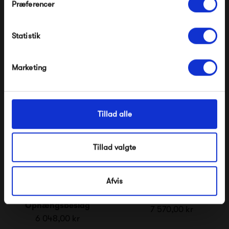
Præferencer
COMPILE Sokkel H3
COMPILE Sokkel H7
Modtag velkomstrabat
6 600,00 kr
6 600,00 kr
Statistik
*Ved at tilmelde dig accepterer du at modtage e-
mailmarkedsføring
Nej tak, jeg ønsker ikke rabat.
Marketing
Tillad alle
Tillad valgte
Afvis
Montana Selection
Montana Selection
COMPILE
COMPILE Ben Sort
Ophængsbeslag
7 570,00 kr
6 048,00 kr