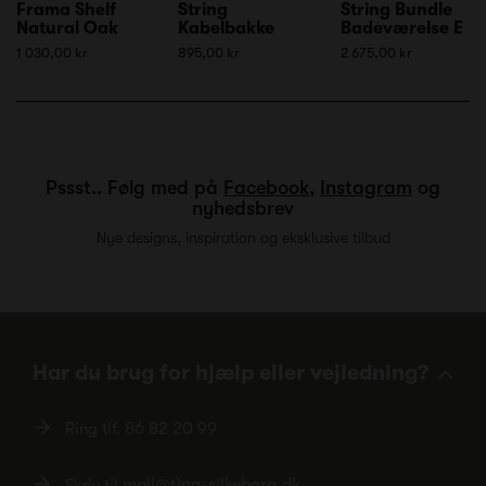
Frama Shelf
String
String Bundle
Natural Oak
Kabelbakke
Badeværelse E
1 030,00 kr
895,00 kr
2 675,00 kr
Pssst.. Følg med på
Facebook
,
Instagram
og
nyhedsbrev
Nye designs, inspiration og eksklusive tilbud
Har du brug for hjælp eller vejledning?
Ring tlf.
86 82 20 99
Skriv til
mail@ting-silkeborg.dk