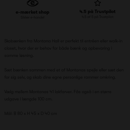
4.5 på Trustpilot
e-mærket shop
4.5 af 5 på Trustpilot
Sikker e-handel
Skobænken fra Montana Hall er perfekt til entréen eller walk-in
closet, hvor der er behov for både bænk og opbevaring i
samme løsning.
Sæt bænken sammen med et af Montanas spejle eller sæt den
for sig selv, og skab dine egne personlige rammer omkring.
Vælg mellem Montanas 41 lakfarver. Fås også i en større
udgave i længde 100 cm.
Mål: B 80 x H 45 x D 40 cm