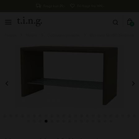
Fragt kun 29,-
Fri fragt fra 499,-
0
Forside
Møbler
Opbevaringsmøbler
Montana Mon80 Skobænk