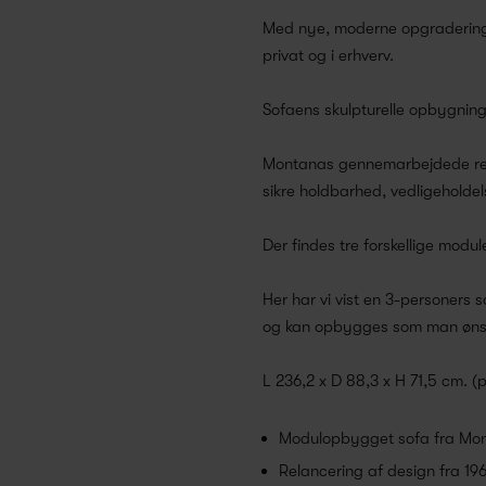
Med nye, moderne opgradering
privat og i erhverv.
Sofaens skulpturelle opbygning
Montanas gennemarbejdede rela
sikre holdbarhed, vedligeholdel
Der findes tre forskellige mod
Her har vi vist en 3-personers s
og kan opbygges som man ønske
L 236,2 x D 88,3 x H 71,5 cm. (p
Modulopbygget sofa fra Mo
Relancering af design fra 19