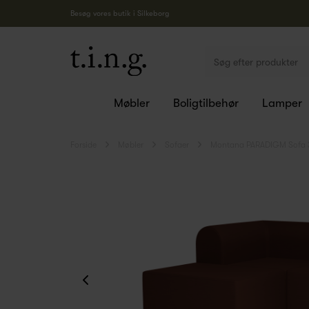
Besøg vores butik i Silkeborg
Møbler
Boligtilbehør
Lamper
Forside
Møbler
Sofaer
Montana PARADIGM Sofa 3