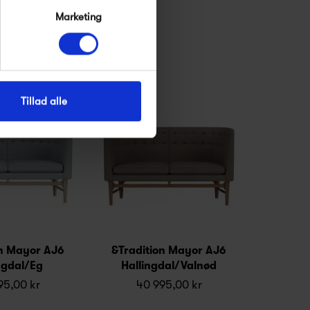
Marketing
Tillad alle
on Mayor AJ6
&Tradition Mayor AJ6
ngdal/Eg
Hallingdal/Valnød
95,00 kr
40 995,00 kr