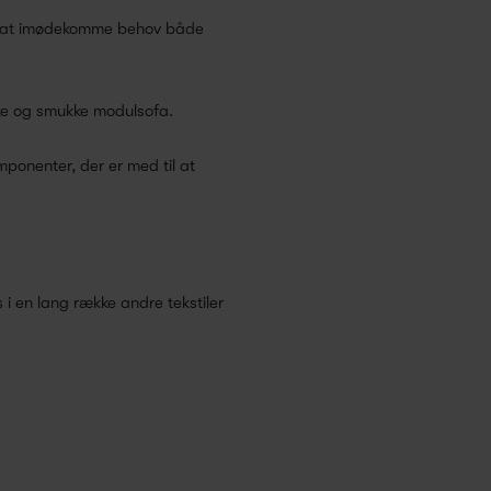
l at imødekomme behov både
ske og smukke modulsofa.
onenter, der er med til at
 i en lang række andre tekstiler