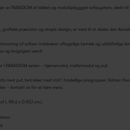
er er PARADIGM et tidløst og modulopbygget sofasystem, skabt ti
, grafiske præcision og simple design, er med til at skabe den ikoni
ncering af sofaen indebærer aftagelige betræk og udskiftelige komp
se og langsigtet værdi.
uler i PARADIGM serien – hjørnemodul, midtermodul og puf.
ofa med puf, betrukket med stof i forskellige prisgrupper. Sofaen fåes
r – kontakt os for at høre mere.
uf L 88,6 x D 60,1 cm.)
ntana
69