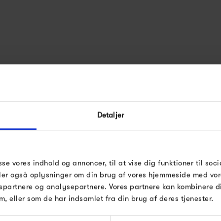
Det danske møbelbrand, Montan
Detaljer
etableret af Peter J. Lassen
System. På tværs af generatio
farverigt opbevaring til famil
sse vores indhold og annoncer, til at vise dig funktioner til soci
Joakim Lassen, som er femte 
deler også oplysninger om din brug af vores hjemmeside med vor
spartnere og analysepartnere. Vores partnere kan kombinere 
fabrikanten, Fritz Hansen.
m, eller som de har indsamlet fra din brug af deres tjenester.