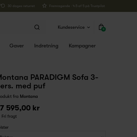
30 dages returret
Fremragende · 4.5 af 5 på Trustpilot
Kundeservice
0
Gaver
Indretning
Kampagner
ontana PARADIGM Sofa 3-
ers. med puf
rodukt fra
Montana
7 595,00 kr
Fri fragt
lster