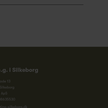
n.g. i Silkeborg
ade 13
Silkeborg
. ApS
38635530
ting-silkeborg.dk