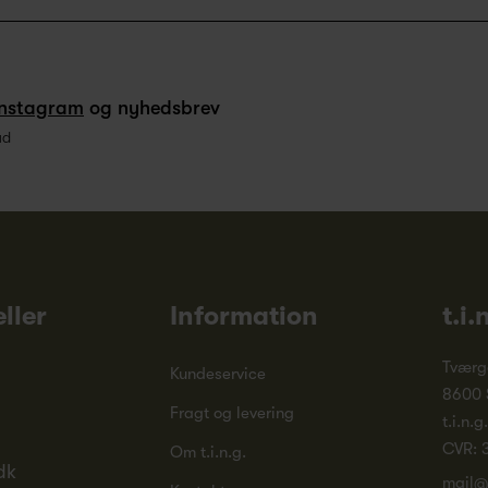
Instagram
og nyhedsbrev
ud
ller
Information
t.i.
Tværg
Kundeservice
8600 
Fragt og levering
t.i.n.g
CVR: 
Om t.i.n.g.
dk
mail@