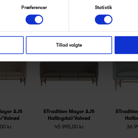
ontana
Præferencer
Statistik
Produkter fra samme kategori
Tillad valgte
Mayor AJ5
&Tradition Mayor AJ5
&Traditi
/Valnød
Hallingdal/Valnød
Halli
00 kr
45 995,00 kr
36 9