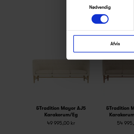
Samtykkevalg
Se alle varer fra M
Nødvendig
Afvis
&Tradition Mayor AJ5
&Tradition 
Karakorum/Eg
Karakorum
49 995,00 kr
54 995,