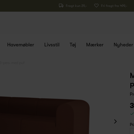
Fragt kun 29,-
Fri fragt fra 499,-
Havemøbler
Livsstil
Tøj
Mærker
Nyheder
-pers. med puf
M
p
P
3
Po