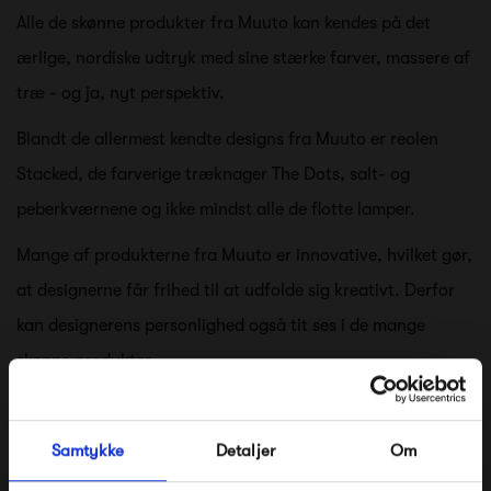
Alle de skønne produkter fra Muuto kan kendes på det
ærlige, nordiske udtryk med sine stærke farver, massere af
træ - og ja, nyt perspektiv.
Blandt de allermest kendte designs fra Muuto er reolen
Stacked, de farverige træknager The Dots, salt- og
peberkværnene og ikke mindst alle de flotte lamper.
Mange af produkterne fra Muuto er innovative, hvilket gør,
at designerne får frihed til at udfolde sig kreativt. Derfor
kan designerens personlighed også tit ses i de mange
skønne produkter.
Muutos holdning til at designere skal have mulighed for at
udfolde sig, kommer også til udtryk i Muutos årlige Talent
Samtykke
Detaljer
Om
Award. Her får unge designstuderende og nyuddannede