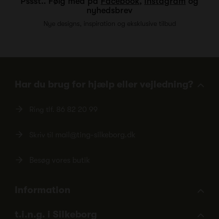
Pssst.. Følg med på
Facebook
,
Instagram
og
nyhedsbrev
Nye designs, inspiration og eksklusive tilbud
Har du brug for hjælp eller vejledning?
Ring tlf.
86 82 20 99
Skriv til
mail@ting-silkeborg.dk
Besøg vores butik
Information
t.i.n.g. i Silkeborg