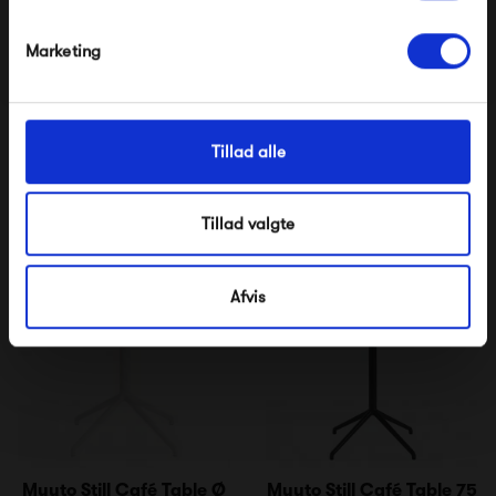
Nej tak, jeg ønsker ikke rabat.
Marketing
Muuto Base High Table
Muuto Still Café Table Ø
75
16 495,00 kr
5 095,00 kr
Tillad alle
Tillad valgte
Afvis
Muuto Still Café Table Ø
Muuto Still Café Table 75