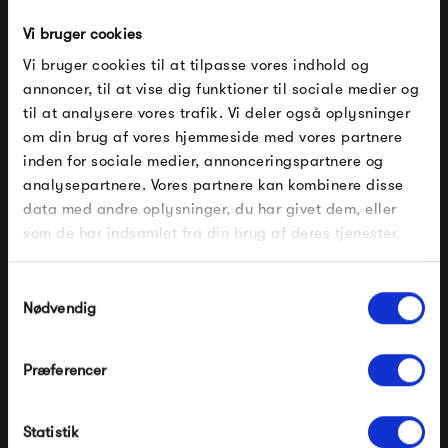
designere mulighed for at blive en del af Muutos sortiment,
Vi bruger cookies
da der kommer nogle rigtigt flotte designs ud af det.
Vi bruger cookies til at tilpasse vores indhold og
annoncer, til at vise dig funktioner til sociale medier og
Muuto Talent Award har blandt andet givet os den smukke
til at analysere vores trafik. Vi deler også oplysninger
Nerd-stol og den innovative Pull Lamp.
om din brug af vores hjemmeside med vores partnere
FÅ 10% PÅ DIN NÆSTE ORDRE
inden for sociale medier, annonceringspartnere og
Se alle varer fra Muuto
analysepartnere. Vores partnere kan kombinere disse
Indtast din e-mail, så sender vi rabatkoden til dig på
data med andre oplysninger, du har givet dem, eller
mail. Minimumsbeløb er 499 kr. for at indløse
rabatten.
som de har indsamlet fra din brug af deres tjenester.
Gælder ikke på produkter fra Fermob, File Under
Produkter fra samme kategori
Pop og i forvejen nedsatte produkter.
Samtykkevalg
Nødvendig
Præferencer
Modtag velkomstrabat
Statistik
*Ved at tilmelde dig accepterer du at modtage e-
mailmarkedsføring