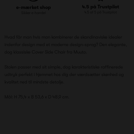
4.5 på Trustpilot
e-mærket shop
4.5 af 5 på Trustpilot
Sikker e-handel
Hvad får man hvis man kombinerer de skandinaviske idealer
indenfor design med et moderne design-sprog? Den elegante,
dog klassiske Cover Side Chair fra Muuto.
Stolen passer med sit simple, dog karakteristiske raffinerede
udtryk perfekt i hjemmet hos dig der værdsætter skønhed og
kvalitet ned til mindste detalje.
Mål: H 75,4 x B 53,6 x D 48,9 cm.