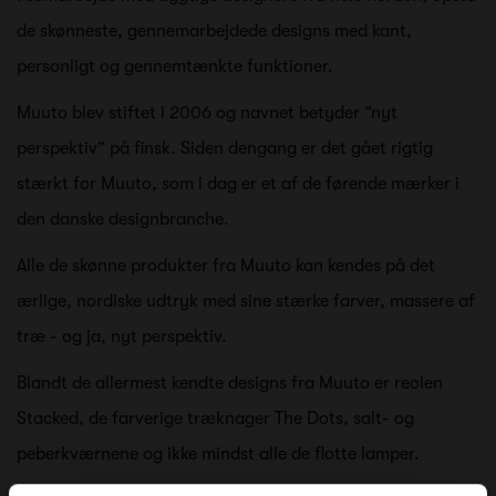
de skønneste, gennemarbejdede designs med kant,
personligt og gennemtænkte funktioner.
Muuto blev stiftet i 2006 og navnet betyder “nyt
perspektiv” på finsk. Siden dengang er det gået rigtig
stærkt for Muuto, som i dag er et af de førende mærker i
den danske designbranche.
Alle de skønne produkter fra Muuto kan kendes på det
ærlige, nordiske udtryk med sine stærke farver, massere af
træ - og ja, nyt perspektiv.
Blandt de allermest kendte designs fra Muuto er reolen
Stacked, de farverige træknager The Dots, salt- og
peberkværnene og ikke mindst alle de flotte lamper.