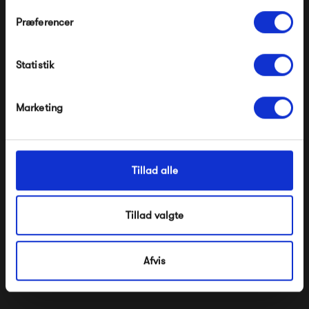
Præferencer
Produkter fra samme kategori
Modtag velkomstrabat
Statistik
*Ved at tilmelde dig accepterer du at modtage e-
mailmarkedsføring
Nej tak, jeg ønsker ikke rabat.
Marketing
Tillad alle
Muuto Still Café Table Ø
Muuto Still Café Table Ø
Tillad valgte
75
65
5 095,00 kr
5 395,00 kr
Afvis