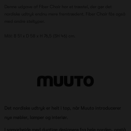
Denne udgave af Fiber Chair har et træstel, der gør det
nordiske udtryk endnu mere fremtrædent. Fiber Chair fås også
med andre steltyper.
Mål: B 51 x D 58 x H 76,5 (SH 46) cm.
Det nordiske udtryk er helt i top, når Muuto introducerer
nye møbler, lamper og interiør.
I samarbejde med dygtige designere fra hele norden, opstå