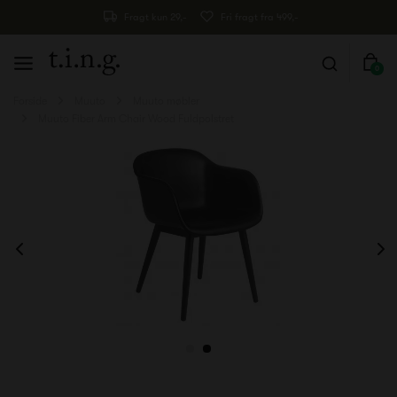
Fragt kun 29,-
Fri fragt fra 499,-
0
Forside
Muuto
Muuto møbler
Muuto Fiber Arm Chair Wood Fuldpolstret