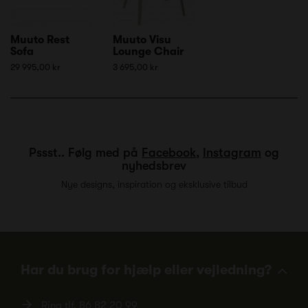
Muuto Rest
Muuto Visu
Sofa
Lounge Chair
29 995,00 kr
3 695,00 kr
Pssst.. Følg med på
Facebook
,
Instagram
og
nyhedsbrev
Nye designs, inspiration og eksklusive tilbud
Har du brug for hjælp eller vejledning?
Ring tlf.
86 82 20 99