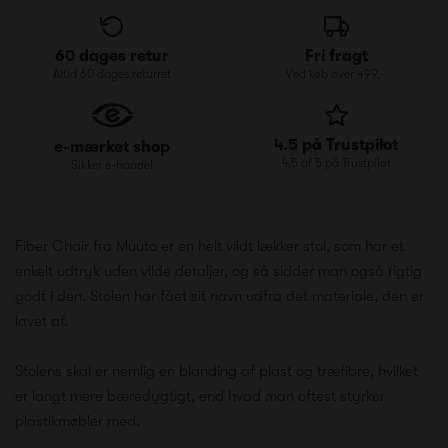
60 dages retur
Fri fragt
Altid 60 dages returret
Ved køb over 499,-
4.5 på Trustpilot
e-mærket shop
4.5 af 5 på Trustpilot
Sikker e-handel
Fiber Chair fra Muuto er en helt vildt lækker stol, som har et
enkelt udtryk uden vilde detaljer, og så sidder man også rigtig
godt i den. Stolen har fået sit navn udfra det materiale, den er
lavet af.
Stolens skal er nemlig en blanding af plast og træfibre, hvilket
er langt mere bæredygtigt, end hvad man oftest styrker
plastikmøbler med.