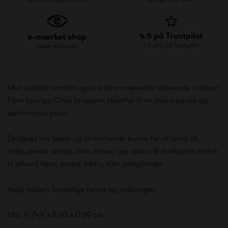
4.5 på Trustpilot
e-mærket shop
4.5 af 5 på Trustpilot
Sikker e-handel
Med udvidet komfort og et lettere svævende udseende inviterer
Fiber Lounge Chair brugeren indenfor til en afslappende og
komfortabel plads.
Designet har bløde og omfavnende kurver for at opnå sit
indbydende udtryk, som derved gør stolen til et elegant match
til ethvert hjem, kontor, lobby eller arbejdsmiljø.
Vælg mellem forskellige farver og polstringer.
Mål: H 74,4 x B 60 x D 69 cm.