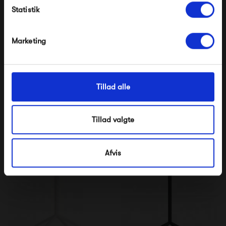
Statistik
*Ved at tilmelde dig accepterer du at modtage e-
mailmarkedsføring
Nej tak, jeg ønsker ikke rabat.
Marketing
Muuto Base High Table
Muuto Still Café Table Ø
75
Tillad alle
16 495,00 kr
5 095,00 kr
Tillad valgte
Afvis