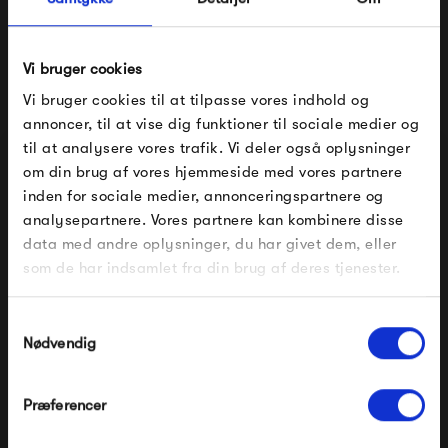
udfolde sig, kommer også til udtryk i Muutos årlige Talent
Award. Her får unge designstuderende og nyuddannede
Vi bruger cookies
designere mulighed for at blive en del af Muutos sortiment,
Vi bruger cookies til at tilpasse vores indhold og
da der kommer nogle rigtigt flotte designs ud af det.
annoncer, til at vise dig funktioner til sociale medier og
til at analysere vores trafik. Vi deler også oplysninger
Muuto Talent Award har blandt andet givet os den smukke
om din brug af vores hjemmeside med vores partnere
FÅ 10% PÅ DIN NÆSTE ORDRE
Nerd-stol og den innovative Pull Lamp.
inden for sociale medier, annonceringspartnere og
analysepartnere. Vores partnere kan kombinere disse
Indtast din e-mail, så sender vi rabatkoden til dig på
data med andre oplysninger, du har givet dem, eller
mail. Minimumsbeløb er 499 kr. for at indløse
Se alle varer fra Muuto
rabatten.
som de har indsamlet fra din brug af deres tjenester.
Gælder ikke på produkter fra Fermob, File Under
Pop og i forvejen nedsatte produkter.
Samtykkevalg
Nødvendig
Produkter fra samme kategori
Præferencer
Modtag velkomstrabat