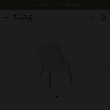
Fragt kun 29,-
Fri fragt fra 499,-
0
Forside
Muuto
Muuto møbler
Muuto Fiber Lounge Chair Wood Base