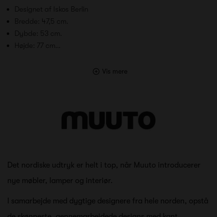
Designet af Iskos Berlin
Bredde: 47,5 cm.
Dybde: 53 cm.
Højde: 77 cm…
Vis mere
Det nordiske udtryk er helt i top, når Muuto introducerer
nye møbler, lamper og interiør.
I samarbejde med dygtige designere fra hele norden, opstå
de skønneste, gennemarbejdede designs med kant,