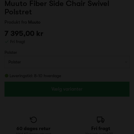
Muuto Fiber Side Chair Swivel
Polstret
Produkt fra
Muuto
7 395,00 kr
Fri fragt
Polster
Leveringstid: 8-10 hverdage
Vælg varianter
60 dages retur
Fri fragt
Altid 60 dages returret
Ved køb over 499,-