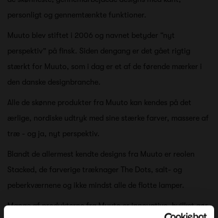
personligt og gennemtænkte funktioner.
Muuto blev stiftet i 2006 og navnet betyder “nyt
perspektiv” på finsk. Siden dengang er det gået rigtig
stærkt for Muuto, som i dag er et af de førende mærker i
den danske designbranche.
Alle de skønne produkter fra Muuto kan kendes på det
ærlige, nordiske udtryk med sine stærke farver, massere af
træ - og ja, nyt perspektiv.
Blandt de allermest kendte designs fra Muuto er reolen
Stacked, de farverige træknager The Dots, salt- og
peberkværnene og ikke mindst alle de flotte lamper.
Mange af produkterne fra Muuto er innovative, hvilket gør,