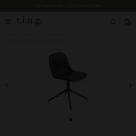
Fragt kun 29,-
Fri fragt fra 499,-
0
Forside
Muuto
Muuto møbler
Muuto Fiber Side Chair Swivel Polstret