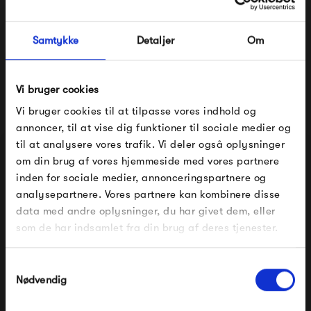
at designerne får frihed til at udfolde sig kreativt. Derfor
kan designerens personlighed også tit ses i de mange
Samtykke
Detaljer
Om
skønne produkter.
Muutos holdning til at designere skal have mulighed for at
Vi bruger cookies
udfolde sig, kommer også til udtryk i Muutos årlige Talent
Vi bruger cookies til at tilpasse vores indhold og
Award. Her får unge designstuderende og nyuddannede
annoncer, til at vise dig funktioner til sociale medier og
til at analysere vores trafik. Vi deler også oplysninger
designere mulighed for at blive en del af Muutos sortiment,
om din brug af vores hjemmeside med vores partnere
FÅ 10% PÅ DIN NÆSTE ORDRE
da der kommer nogle rigtigt flotte designs ud af det.
inden for sociale medier, annonceringspartnere og
analysepartnere. Vores partnere kan kombinere disse
Muuto Talent Award har blandt andet givet os den smukke
Indtast din e-mail, så sender vi rabatkoden til dig på
data med andre oplysninger, du har givet dem, eller
mail. Minimumsbeløb er 499 kr. for at indløse
Nerd-stol og den innovative Pull Lamp.
rabatten.
som de har indsamlet fra din brug af deres tjenester.
Gælder ikke på produkter fra Fermob, File Under
Se alle varer fra Muuto
Pop og i forvejen nedsatte produkter.
Samtykkevalg
Nødvendig