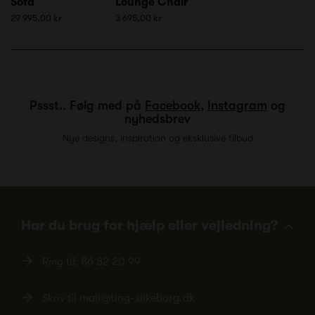
Sofa
Lounge Chair
29 995,00 kr
3 695,00 kr
Pssst.. Følg med på
Facebook
,
Instagram
og
nyhedsbrev
Nye designs, inspiration og eksklusive tilbud
Har du brug for hjælp eller vejledning?
Ring tlf.
86 82 20 99
Skriv til
mail@ting-silkeborg.dk