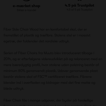
4.5 på Trustpilot
e-mærket shop
4.5 af 5 på Trustpilot
Sikker e-handel
Fiber Side Chair Wood har en komfortabel skal, der er
fremstillet af plastik og træfibre. Stolens stel er i massivt
egetræ, der fuldender det nordiske udtryk.
Serien af Fiber Chairs fra Muuto blev introduceret tilbage i
2014, og er efterfølgene videreudviklet på og relanceret med en
mere bæredygtig profil, hvor stolene uden polstring består af
minimum 80% genanvendt plastik. Udover genanvende plast
består stolens skal af FSC™ certificeret træfibre. Fibrene
blender ind i overfladen og bidrager med det fine matte og
bløde udtryk.
Fiber Chair fås i mange udgaver, der byder på forskellige