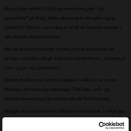
Muuto blev stiftet i 2006 og navnet betyder “nyt
perspektiv” på finsk. Siden dengang er det gået rigtig
stærkt for Muuto, som i dag er et af de førende mærker i
den danske designbranche.
Alle de skønne produkter fra Muuto kan kendes på det
ærlige, nordiske udtryk med sine stærke farver, massere af
træ - og ja, nyt perspektiv.
Blandt de allermest kendte designs fra Muuto er reolen
Stacked, de farverige træknager The Dots, salt- og
peberkværnene og ikke mindst alle de flotte lamper.
Mange af produkterne fra Muuto er innovative, hvilket gør,
at designerne får frihed til at udfolde sig kreativt. Derfor
kan designerens personlighed også tit ses i de mange