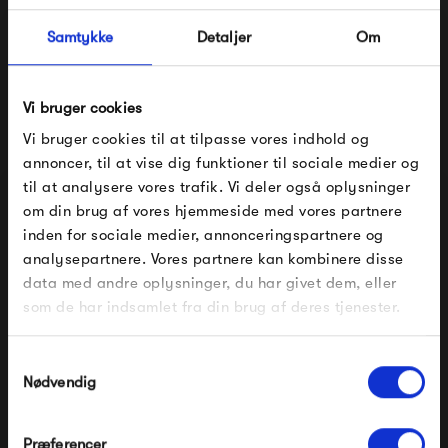
skønne produkter.
Samtykke
Detaljer
Om
Muutos holdning til at designere skal have mulighed for at
udfolde sig, kommer også til udtryk i Muutos årlige Talent
Vi bruger cookies
Award. Her får unge designstuderende og nyuddannede
Vi bruger cookies til at tilpasse vores indhold og
annoncer, til at vise dig funktioner til sociale medier og
designere mulighed for at blive en del af Muutos sortiment,
til at analysere vores trafik. Vi deler også oplysninger
da der kommer nogle rigtigt flotte designs ud af det.
om din brug af vores hjemmeside med vores partnere
FÅ 10% PÅ DIN NÆSTE ORDRE
inden for sociale medier, annonceringspartnere og
Muuto Talent Award har blandt andet givet os den smukke
analysepartnere. Vores partnere kan kombinere disse
Indtast din e-mail, så sender vi rabatkoden til dig på
Nerd-stol og den innovative Pull Lamp.
data med andre oplysninger, du har givet dem, eller
mail. Minimumsbeløb er 499 kr. for at indløse
rabatten.
som de har indsamlet fra din brug af deres tjenester.
Se alle varer fra Muuto
Gælder ikke på produkter fra Fermob, File Under
Pop og i forvejen nedsatte produkter.
Samtykkevalg
Nødvendig
Produkter fra samme kategori
Præferencer