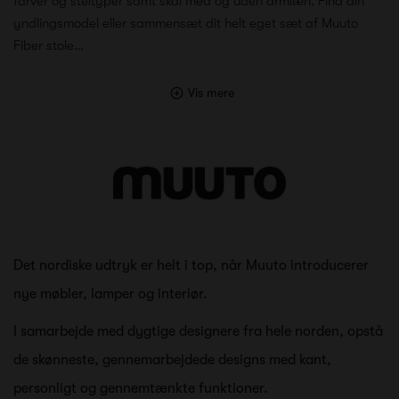
farver og steltyper samt skal med og uden armlæn. Find din
yndlingsmodel eller sammensæt dit helt eget sæt af Muuto
Fiber stole…
Vis mere
Det nordiske udtryk er helt i top, når Muuto introducerer
nye møbler, lamper og interiør.
I samarbejde med dygtige designere fra hele norden, opstå
de skønneste, gennemarbejdede designs med kant,
personligt og gennemtænkte funktioner.