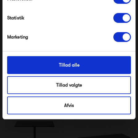
Modtag velkomstrabat
Statistik
*Ved at tilmelde dig accepterer du at modtage e-
mailmarkedsføring
Nej tak, jeg ønsker ikke rabat.
Marketing
Tillad alle
Muuto Still Café Table Ø
Muuto Still Café Table Ø
75
65
5 095,00 kr
5 395,00 kr
Tillad valgte
Afvis