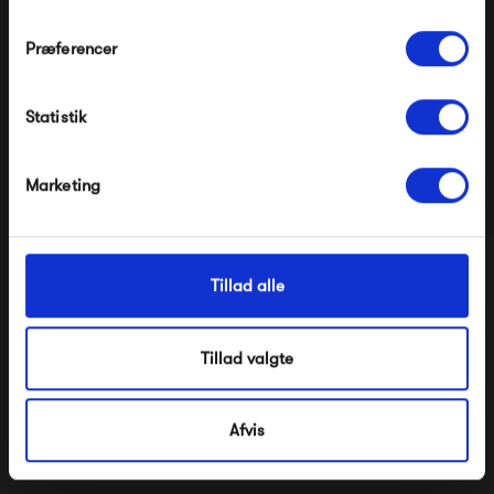
Præferencer
Modtag velkomstrabat
Produkter fra samme kategori
Statistik
*Ved at tilmelde dig accepterer du at modtage e-
mailmarkedsføring
Nej tak, jeg ønsker ikke rabat.
Marketing
Tillad alle
Muuto Still Café Table Ø
Muuto Still Café Table Ø
Tillad valgte
75
65
5 095,00 kr
5 395,00 kr
Afvis