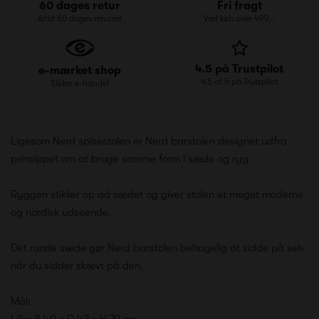
60 dages retur
Fri fragt
Altid 60 dages returret
Ved køb over 499,-
4.5 på Trustpilot
e-mærket shop
4.5 af 5 på Trustpilot
Sikker e-handel
Ligesom Nerd spisestolen er Nerd barstolen designet udfra
princippet om at bruge samme form i sæde og ryg.
Ryggen stikker op ad sædet og giver stolen et meget moderne
og nordisk udseende.
Det runde sæde gør Nerd barstolen behagelig at sidde på selv
når du sidder skævt på den.
Mål:
Lille: B 40 x D 42 x H 79 cm.