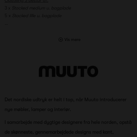
Opstilling 3 består af:
3 x
Stacked medium u. bagplade
5 x
Stacked lille u. bagplade
…
Vis mere
Det nordiske udtryk er helt i top, når Muuto introducerer
nye møbler, lamper og interiør.
I samarbejde med dygtige designere fra hele norden, opstå
de skønneste, gennemarbejdede designs med kant,