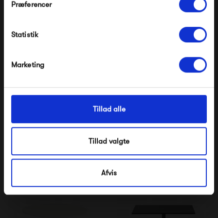
Produkter fra samme kategori
Præferencer
Modtag velkomstrabat
Statistik
*Ved at tilmelde dig accepterer du at modtage e-
mailmarkedsføring
Nej tak, jeg ønsker ikke rabat.
Marketing
Tillad alle
Muuto Base High Table
Muuto Still Café Table Ø
75
Tillad valgte
16 495,00 kr
5 095,00 kr
Afvis