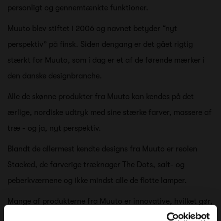
personligt og gennemtænkte funktioner.
Muuto blev stiftet i 2006 og navnet betyder “nyt
perspektiv” på finsk. Siden dengang er det gået rigtig
stærkt for Muuto, som i dag er et af de førende mærker i
den danske designbranche.
Alle de skønne produkter fra Muuto kan kendes på det
ærlige, nordiske udtryk med sine stærke farver, massere af
træ - og ja, nyt perspektiv.
Blandt de allermest kendte designs fra Muuto er reolen
Stacked, de farverige træknager The Dots, salt- og
peberkværnene og ikke mindst alle de flotte lamper.
Mange af produkterne fra Muuto er innovative, hvilket gør,
at designerne får frihed til at udfolde sig kreativt. Derfor