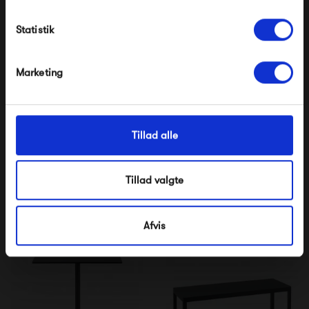
Modtag velkomstrabat
Statistik
*Ved at tilmelde dig accepterer du at modtage e-
mailmarkedsføring
Nej tak, jeg ønsker ikke rabat.
Marketing
Muuto Still Café Table Ø
Muuto Still Café Table Ø
Tillad alle
75
65
5 095,00 kr
5 395,00 kr
Tillad valgte
Afvis