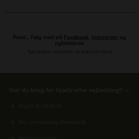
Pssst.. Følg med på
Facebook
,
Instagram
og
nyhedsbrev
Nye designs, inspiration og eksklusive tilbud
Har du brug for hjælp eller vejledning?
Ring tlf.
86 82 20 99
Skriv til
mail@ting-silkeborg.dk
Besøg vores butik