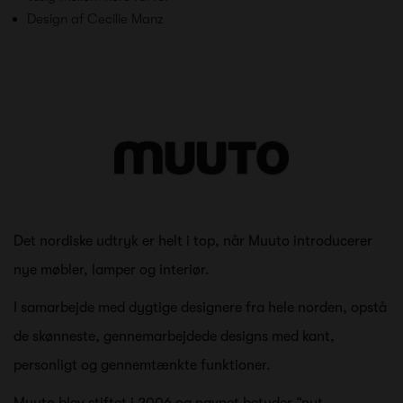
Design af Cecilie Manz
Det nordiske udtryk er helt i top, når Muuto introducerer
nye møbler, lamper og interiør.
I samarbejde med dygtige designere fra hele norden, opstå
de skønneste, gennemarbejdede designs med kant,
personligt og gennemtænkte funktioner.
Muuto blev stiftet i 2006 og navnet betyder “nyt