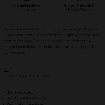
4.5 på Trustpilot
e-mærket shop
4.5 af 5 på Trustpilot
Sikker e-handel
Den smukke Workshop Chair fra Muuto er designet af danske
Cecilie Manz. Stolen har et nordisk og uhøjtideligt design. Trods
dette er Workshop Chair en veldesignet stol med smukke
detaljer i godt håndværk. Se blot den smukke samling mellem
ben og sæde.
Mål
B 40 x D 46 x H 79 x SH 45 cm.
Stol i massivt træ
Smukke snedkersamlinger
Vælg mellem flere farver