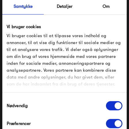
Samtykke
Detaljer
Om
Muutos holdning til at designere skal have mulighed for at
udfolde sig, kommer også til udtryk i Muutos årlige Talent
Vi bruger cookies
Award. Her får unge designstuderende og nyuddannede
Vi bruger cookies til at tilpasse vores indhold og
designere mulighed for at blive en del af Muutos sortiment,
annoncer, til at vise dig funktioner til sociale medier og
da der kommer nogle rigtigt flotte designs ud af det.
til at analysere vores trafik. Vi deler også oplysninger
om din brug af vores hjemmeside med vores partnere
FÅ 10% PÅ DIN NÆSTE ORDRE
Muuto Talent Award har blandt andet givet os den smukke
inden for sociale medier, annonceringspartnere og
Nerd-stol og den innovative Pull Lamp.
analysepartnere. Vores partnere kan kombinere disse
Indtast din e-mail, så sender vi rabatkoden til dig på
data med andre oplysninger, du har givet dem, eller
mail. Minimumsbeløb er 499 kr. for at indløse
rabatten.
som de har indsamlet fra din brug af deres tjenester.
Se alle varer fra Muuto
Gælder ikke på produkter fra Fermob, File Under
Pop og i forvejen nedsatte produkter.
Samtykkevalg
Nødvendig
Produkter fra samme kategori
Præferencer