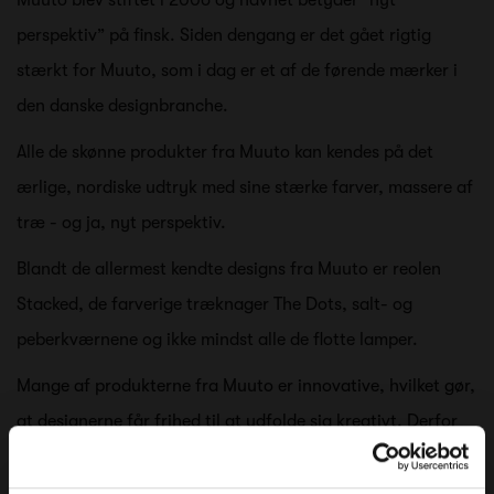
perspektiv” på finsk. Siden dengang er det gået rigtig
stærkt for Muuto, som i dag er et af de førende mærker i
den danske designbranche.
Alle de skønne produkter fra Muuto kan kendes på det
ærlige, nordiske udtryk med sine stærke farver, massere af
træ - og ja, nyt perspektiv.
Blandt de allermest kendte designs fra Muuto er reolen
Stacked, de farverige træknager The Dots, salt- og
peberkværnene og ikke mindst alle de flotte lamper.
Mange af produkterne fra Muuto er innovative, hvilket gør,
at designerne får frihed til at udfolde sig kreativt. Derfor
kan designerens personlighed også tit ses i de mange
skønne produkter.