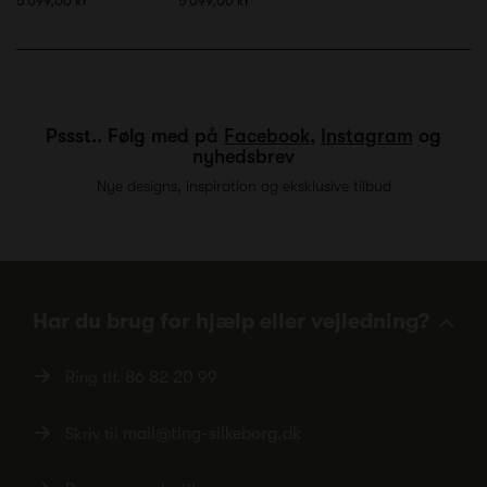
5 099,00 kr
5 099,00 kr
Pssst.. Følg med på
Facebook
,
Instagram
og
nyhedsbrev
Nye designs, inspiration og eksklusive tilbud
Har du brug for hjælp eller vejledning?
Ring tlf.
86 82 20 99
Skriv til
mail@ting-silkeborg.dk