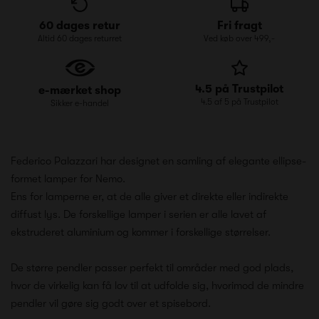
60 dages retur
Fri fragt
Altid 60 dages returret
Ved køb over 499,-
4.5 på Trustpilot
e-mærket shop
4.5 af 5 på Trustpilot
Sikker e-handel
Federico Palazzari har designet en samling af elegante ellipse-
formet lamper for Nemo.
Ens for lamperne er, at de alle giver et direkte eller indirekte
diffust lys. De forskellige lamper i serien er alle lavet af
ekstruderet aluminium og kommer i forskellige størrelser.
De større pendler passer perfekt til områder med god plads,
hvor de virkelig kan få lov til at udfolde sig, hvorimod de mindre
pendler vil gøre sig godt over et spisebord.