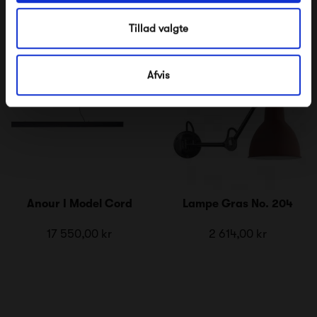
Tillad valgte
Afvis
Anour I Model Cord
Lampe Gras No. 204
17 550,00 kr
2 614,00 kr