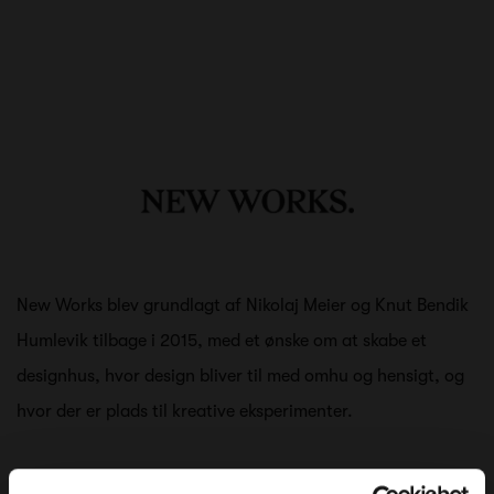
New Works blev grundlagt af Nikolaj Meier og Knut Bendik
Humlevik tilbage i 2015, med et ønske om at skabe et
designhus, hvor design bliver til med omhu og hensigt, og
hvor der er plads til kreative eksperimenter.
Sammen med et lille, dedikeret team har de sat sig for at