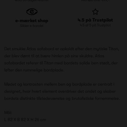
4.5 på Trustpilot
e-mærket shop
4.5 af 5 på Trustpilot
Sikker e-handel
Det smukke Atlas sofabord er opkaldt efter den mytiske Titan,
der blev dømt til at bære himlen på sine skuldre. Atlas
sofabordet referer til Titan med bordets solide ben stødt, der
løfter den rummelige bordplade.
Mødet og kontrasten mellem ben og bordplade er centralt i
designet, hvor hvert element overdriver det andet og skaber
bordets distinkte tilstedeværelse og brutalistiske fornemmelse.
Mål:
L 82 X B 82 X H 26 cm