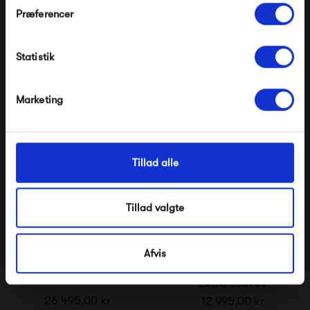
Præferencer
Eberhart Aldric
Eberhart Hector Ø120
Modtag velkomstrabat
7 995,00 kr
21 995,00 kr
Statistik
*Ved at tilmelde dig accepterer du at modtage e-
mailmarkedsføring
Nej tak, jeg ønsker ikke rabat.
Marketing
Tillad alle
Tillad valgte
Afvis
Eberhart Hector Ø140
Eberhart Hector 120
Extra Leaves
26 495,00 kr
12 995,00 kr