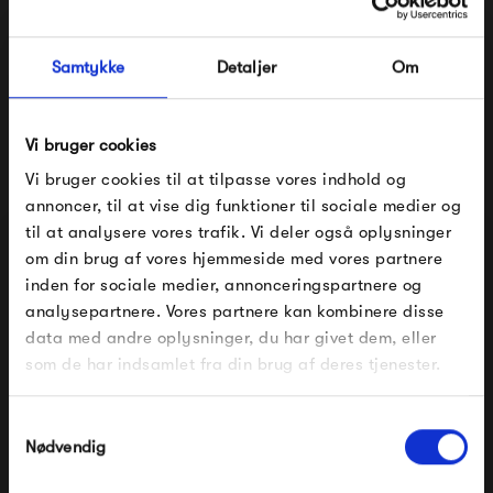
kuratere en samling af særlige, men tilgængelige, objekter
til det daglige liv. Det er ud fra dette sigte, at de former
Samtykke
Detaljer
Om
den kontinuerligt udviklende historie om New Works.
Se alle varer fra New Works
Vi bruger cookies
Vi bruger cookies til at tilpasse vores indhold og
annoncer, til at vise dig funktioner til sociale medier og
til at analysere vores trafik. Vi deler også oplysninger
Produkter fra samme kategori
om din brug af vores hjemmeside med vores partnere
FÅ 10% PÅ DIN NÆSTE ORDRE
inden for sociale medier, annonceringspartnere og
analysepartnere. Vores partnere kan kombinere disse
Indtast din e-mail, så sender vi rabatkoden til dig på
data med andre oplysninger, du har givet dem, eller
mail. Minimumsbeløb er 499 kr. for at indløse
rabatten.
som de har indsamlet fra din brug af deres tjenester.
Gælder ikke på produkter fra Fermob, File Under
Pop og i forvejen nedsatte produkter.
Samtykkevalg
Nødvendig