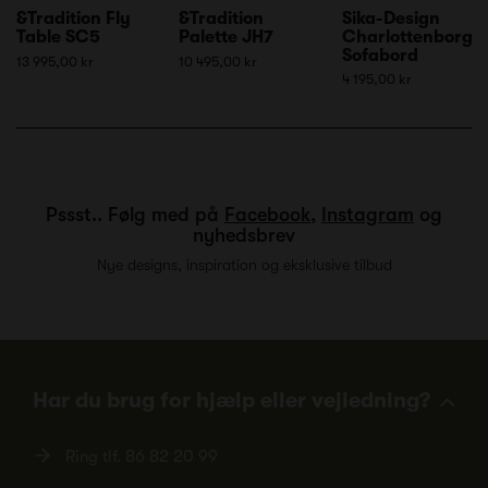
&Tradition Fly
&Tradition
Sika-Design
Table SC5
Palette JH7
Charlottenborg
Sofabord
13 995,00 kr
10 495,00 kr
4 195,00 kr
Pssst.. Følg med på
Facebook
,
Instagram
og
nyhedsbrev
Nye designs, inspiration og eksklusive tilbud
Har du brug for hjælp eller vejledning?
Ring tlf.
86 82 20 99