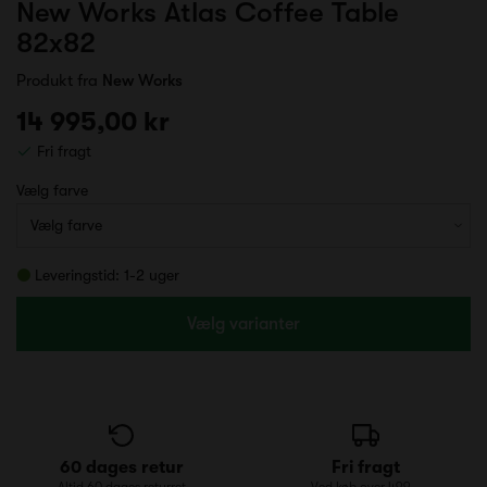
New Works Atlas Coffee Table
82x82
Produkt fra
New Works
14 995,00 kr
Fri fragt
Vælg farve
Leveringstid: 1-2 uger
Vælg varianter
60 dages retur
Fri fragt
Altid 60 dages returret
Ved køb over 499,-