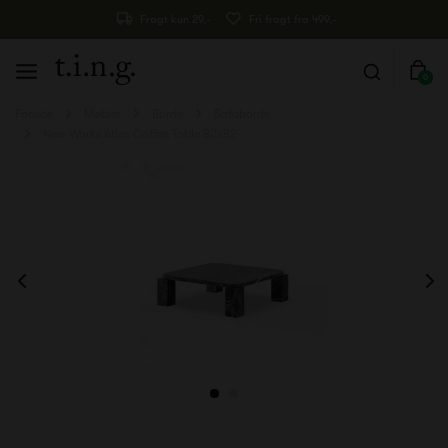
Fragt kun 29,-
Fri fragt fra 499,-
0
Forside
Møbler
Borde
Sofaborde
New Works Atlas Coffee Table 82x82