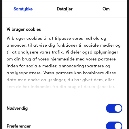
Se alle varer fra New Works
Samtykke
Detaljer
Om
Produkter fra samme kategori
Vi bruger cookies
Vi bruger cookies til at tilpasse vores indhold og
annoncer, til at vise dig funktioner til sociale medier og
til at analysere vores trafik. Vi deler også oplysninger
om din brug af vores hjemmeside med vores partnere
FÅ 10% PÅ DIN NÆSTE ORDRE
inden for sociale medier, annonceringspartnere og
analysepartnere. Vores partnere kan kombinere disse
Indtast din e-mail, så sender vi rabatkoden til dig på
data med andre oplysninger, du har givet dem, eller
mail. Minimumsbeløb er 499 kr. for at indløse
rabatten.
som de har indsamlet fra din brug af deres tjenester.
Gælder ikke på produkter fra Fermob, File Under
HAY PC Pendant L
PWTBS Podgy Pendant
Pop og i forvejen nedsatte produkter.
Samtykkevalg
Nødvendig
3 499,00 kr
3 900,00 kr
Præferencer