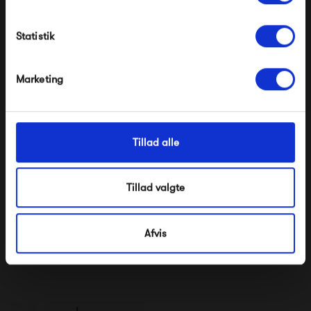
Modtag velkomstrabat
Statistik
*Ved at tilmelde dig accepterer du at modtage e-
mailmarkedsføring
Nej tak, jeg ønsker ikke rabat.
Marketing
Tillad alle
Normann Copenhagen
Normann Copenhagen
Tillad valgte
Bau Lampe
Amp Lampe Small
Messing
1 699,00 kr
1 199,00 kr
Afvis