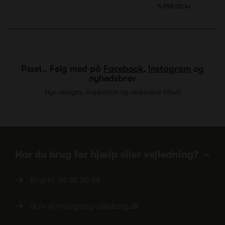
5 099,00 kr
Pssst.. Følg med på
Facebook
,
Instagram
og
nyhedsbrev
Nye designs, inspiration og eksklusive tilbud
Har du brug for hjælp eller vejledning?
Ring tlf.
86 82 20 99
Skriv til
mail@ting-silkeborg.dk