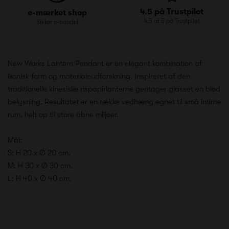
4.5 på Trustpilot
e-mærket shop
4.5 af 5 på Trustpilot
Sikker e-handel
New Works Lantern Pendant er en elegant kombination af
ikonisk form og materialeudforskning. Inspireret af den
traditionelle kinesiske rispapirlanterne gentager glasset en blød
belysning. Resultatet er en række vedhæng egnet til små intime
rum, helt op til store åbne miljøer.
Mål:
S: H 20 x Ø 20 cm.
M: H 30 x Ø 30 cm.
L: H 40 x Ø 40 cm.