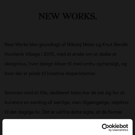
New Works blev grundlagt af Nikolaj Meier og Knut Bendik
Humlevik tilbage i 2015, med et ønske om at skabe et
designhus, hvor design bliver til med omhu og hensigt, og
hvor der er plads til kreative eksperimenter.
Sammen med et lille, dedikeret team har de sat sig for at
kuratere en samling af særlige, men tilgængelige, objekter
til det daglige liv. Det er ud fra dette sigte, at de former
den kontinuerligt udviklende historie om New Works.