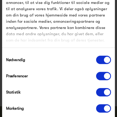
annoncer, til at vise dig funktioner til sociale medier og
har et bredt sortiment inden for opbevaringsløsninger. De
til at analysere vores trafik. Vi deler også oplysninger
har designet det meget populære system af klare
om din brug af vores hjemmeside med vores partnere
akrylbokse, som kan sættes sammen og kombineres på
inden for sociale medier, annonceringspartnere og
analysepartnere. Vores partnere kan kombinere disse
forskellig vis alt efter behov. Nomess gennemsigtige…
data med andre oplysninger, du har givet dem, eller
som de har indsamlet fra din brug af deres tjenester.
Vis mere
Samtykkevalg
Nødvendig
Pssst.. Følg med på
Facebook
,
Instagram
og
Præferencer
nyhedsbrev
Nye designs, inspiration og eksklusive tilbud
Statistik
Marketing