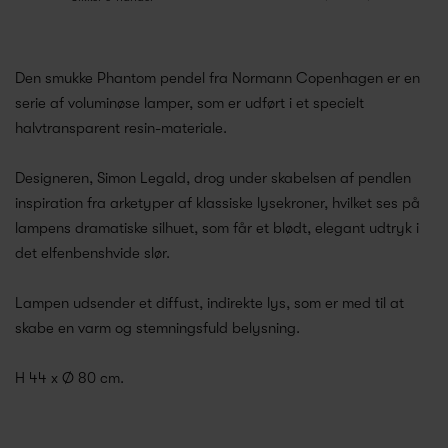
Den smukke Phantom pendel fra Normann Copenhagen er en
serie af voluminøse lamper, som er udført i et specielt
halvtransparent resin-materiale.
Designeren, Simon Legald, drog under skabelsen af pendlen
inspiration fra arketyper af klassiske lysekroner, hvilket ses på
lampens dramatiske silhuet, som får et blødt, elegant udtryk i
det elfenbenshvide slør.
Lampen udsender et diffust, indirekte lys, som er med til at
skabe en varm og stemningsfuld belysning.
H 44 x Ø 80 cm.