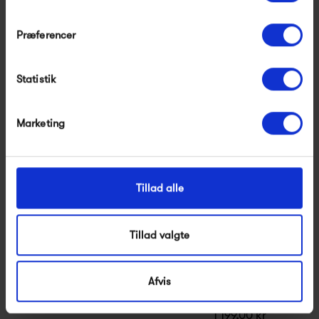
HAY PC Pendant L
PWTBS Podgy Pendant
Præferencer
3 499,00 kr
3 900,00 kr
Modtag velkomstrabat
Statistik
*Ved at tilmelde dig accepterer du at modtage e-
mailmarkedsføring
Nej tak, jeg ønsker ikke rabat.
Marketing
Tillad alle
Tillad valgte
Normann Copenhagen
Normann Copenhagen
Afvis
Bau Lampe
Amp Lampe Small
Messing
1 699,00 kr
1 199,00 kr