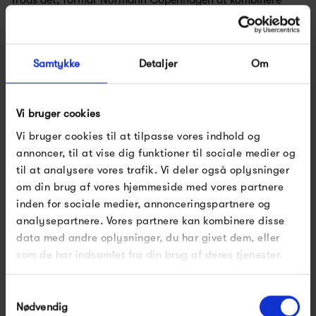
Trods det, formår Normann Copenhagen at kombinere
tidsløst design og høj kvalitet, hvilket skaber produkter, der
vil følge dig gennem lang tid.
Samtykke
Detaljer
Om
Se alle varer fra Normann Copenhagen
Vi bruger cookies
Vi bruger cookies til at tilpasse vores indhold og
annoncer, til at vise dig funktioner til sociale medier og
Produkter fra samme kategori
til at analysere vores trafik. Vi deler også oplysninger
om din brug af vores hjemmeside med vores partnere
FÅ 10% PÅ DIN NÆSTE ORDRE
inden for sociale medier, annonceringspartnere og
analysepartnere. Vores partnere kan kombinere disse
Indtast din e-mail, så sender vi rabatkoden til dig på
data med andre oplysninger, du har givet dem, eller
mail. Minimumsbeløb er 499 kr. for at indløse
rabatten.
som de har indsamlet fra din brug af deres tjenester.
Gælder ikke på produkter fra Fermob, File Under
Pop og i forvejen nedsatte produkter.
Samtykkevalg
Nødvendig