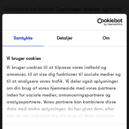
Sortimentet hos Norman Copenhagen strækker sig fra alt
til sofaer til vaser - et sortiment præget af nytænkning og
ønsket om at skubbe til de normative ideer indenfor
indretning.
Samtykke
Detaljer
Om
Trods det, formår Normann Copenhagen at kombinere
tidsløst design og høj kvalitet, hvilket skaber produkter, der
Vi bruger cookies
vil følge dig gennem lang tid.
Vi bruger cookies til at tilpasse vores indhold og
annoncer, til at vise dig funktioner til sociale medier og
til at analysere vores trafik. Vi deler også oplysninger
Se alle varer fra Normann Copenhagen
om din brug af vores hjemmeside med vores partnere
FÅ 10% PÅ DIN NÆSTE ORDRE
inden for sociale medier, annonceringspartnere og
analysepartnere. Vores partnere kan kombinere disse
Indtast din e-mail, så sender vi rabatkoden til dig på
data med andre oplysninger, du har givet dem, eller
mail. Minimumsbeløb er 499 kr. for at indløse
Produkter fra samme kategori
rabatten.
som de har indsamlet fra din brug af deres tjenester.
Gælder ikke på produkter fra Fermob, File Under