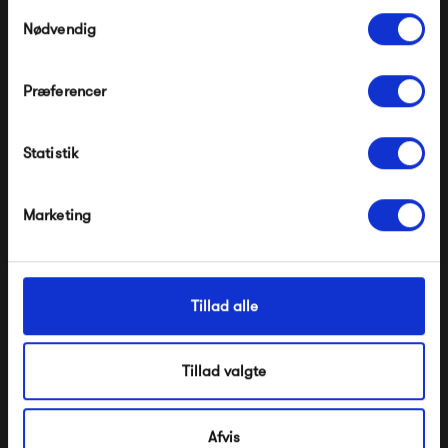
Pop og i forvejen nedsatte produkter.
Samtykkevalg
Nødvendig
Præferencer
Modtag velkomstrabat
Statistik
*Ved at tilmelde dig accepterer du at modtage e-
mailmarkedsføring
New Works Kizu Table
New Works Lantern Table
Lamp Marble Small
Lamp
Nej tak, jeg ønsker ikke rabat.
Marketing
2 795,00 kr
3 495,00 kr
Tillad alle
Tillad valgte
Afvis