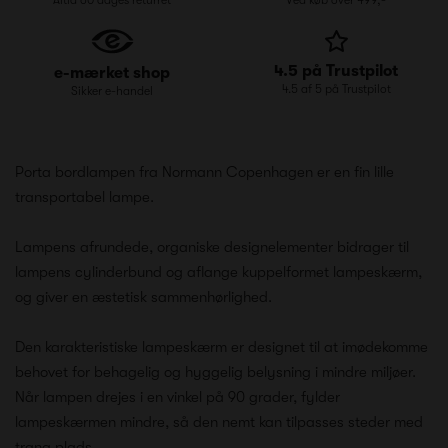
4.5 på Trustpilot
e-mærket shop
4.5 af 5 på Trustpilot
Sikker e-handel
Porta bordlampen fra Normann Copenhagen er en fin lille
transportabel lampe.
Lampens afrundede, organiske designelementer bidrager til
lampens cylinderbund og aflange kuppelformet lampeskærm,
og giver en æstetisk sammenhørlighed.
Den karakteristiske lampeskærm er designet til at imødekomme
behovet for behagelig og hyggelig belysning i mindre miljøer.
Når lampen drejes i en vinkel på 90 grader, fylder
lampeskærmen mindre, så den nemt kan tilpasses steder med
trang plads.