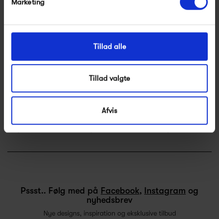
Marketing
HAY Pinocchio
Muuto Varjo
Pappelina Bob
Rug
2 999,00 kr
5 795,00 kr
1 475,00 kr
Tillad alle
Tillad valgte
Afvis
Pappelina Carl
Pappelina
Pappelina Ella
Dana
725,00 kr
425,00 kr
1 150,00 kr
Pssst.. Følg med på
Facebook
,
Instagram
og
nyhedsbrev
Nye designs, inspiration og eksklusive tilbud