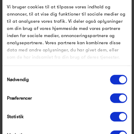
Vi bruger cookies til at tilpasse vores indhold og
annoncer, til at vise dig funktioner til sociale medier og
Massimo Cph Sumace
til at analysere vores trafik. Vi deler også oplysninger
Gulvtæppe u. frynser
om din brug af vores hjemmeside med vores partnere
8 850,00 kr
inden for sociale medier, annonceringspartnere og
analysepartnere. Vores partnere kan kombinere disse
data med andre oplysninger, du har givet dem, eller
som de har indsamlet fra din brug af deres tjenester.
Samtykkevalg
Nødvendig
Relaterede produkter
Præferencer
Statistik