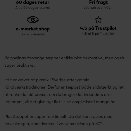
60 dages retur
Fri fragt
Altid 60 dages returret
Ved køb over 499,-
4.5 på Trustpilot
e-mærket shop
4.5 af 5 på Trustpilot
Sikker e-handel
Pappelinas farverige tæpper er ikke blot dekorative, men også
super praktiske.
Edit er vævet af plastik i Sverige efter gamle
håndværkstraditioner. Derfor er tæppet både slidstærkt og let
at renholde. Så uanset om du bruger det indendørs eller
udendørs, vil det give nyt liv til sine omgivelser i mange år.
Plasttæppet er super funktionelt, da det kan spules med
haveslangen, samt komme i vaskemaskinen på 30°.