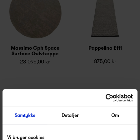
Massimo Cph Space
Pappelina Effi
Surface Gulvtæppe
875,00 kr
23 095,00 kr
Samtykke
Detaljer
Om
Vi bruger cookies