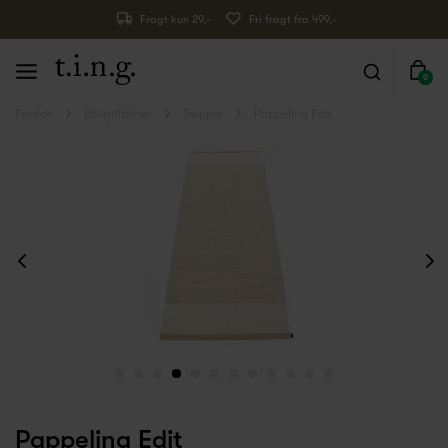
Fragt kun 29,-
Fri fragt fra 499,-
0
Forside
Boligtilbehør
Tæpper
Pappelina Edit
Pappelina Edit