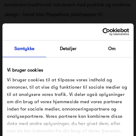
kombinere traditionelt håndværk med praktisk og moderne
design - heraf blev Pappelinas plasttæpper til.
Tæpperne er vævet i plast, og af den grund yderst
praktiske, idet de kan komme i vaskemaskinen eller tørres
af med en våd klud. Plastmaterialet er miljøvenligt, og
Samtykke
Detaljer
Om
100% fri for tungmetaller.
Tæpperne fra Pappelina findes i et væld af farver og
Vi bruger cookies
forskellige designs, hvor alle er tosidet - blot vend tæppet,
Vi bruger cookies til at tilpasse vores indhold og
annoncer, til at vise dig funktioner til sociale medier og
hvis rummet skal have et frisk pust.
til at analysere vores trafik. Vi deler også oplysninger
om din brug af vores hjemmeside med vores partnere
FÅ 10% PÅ DIN NÆSTE ORDRE
Se alle varer fra Pappelina
inden for sociale medier, annonceringspartnere og
analysepartnere. Vores partnere kan kombinere disse
Indtast din e-mail, så sender vi rabatkoden til dig på
data med andre oplysninger, du har givet dem, eller
mail. Minimumsbeløb er 499 kr. for at indløse
rabatten.
som de har indsamlet fra din brug af deres tjenester.