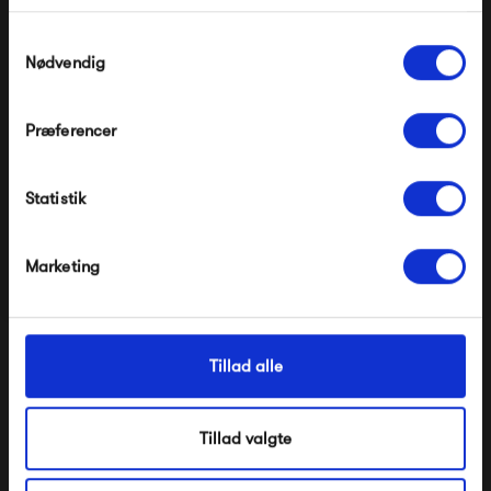
Produkter fra samme kategori
Gælder ikke på produkter fra Fermob, File Under
Pop og i forvejen nedsatte produkter.
Samtykkevalg
Nødvendig
Præferencer
Modtag velkomstrabat
Statistik
*Ved at tilmelde dig accepterer du at modtage e-
mailmarkedsføring
Nej tak, jeg ønsker ikke rabat.
Marketing
Pappelina Bob
Pappelina Belle
1 475,00 kr
875,00 kr
Tillad alle
Tillad valgte