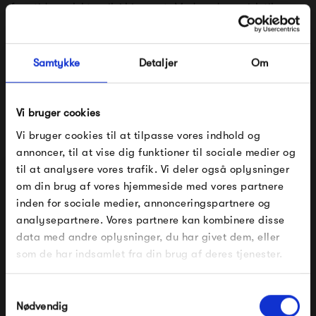
fremtidens elektronik i hjemmet. Med en dynamisk tilgang
til design, stræber Pedestal efter at tilbyde et relevant og
spændende sortiment af produkter, der hele tiden former
Samtykke
Detaljer
Om
sig efter den måde vi lever og omgiver os med billede og
lyd.
Vi bruger cookies
Se alle varer fra Pedestal
Vi bruger cookies til at tilpasse vores indhold og
annoncer, til at vise dig funktioner til sociale medier og
til at analysere vores trafik. Vi deler også oplysninger
om din brug af vores hjemmeside med vores partnere
FÅ 10% PÅ DIN NÆSTE ORDRE
Produkter fra samme kategori
inden for sociale medier, annonceringspartnere og
analysepartnere. Vores partnere kan kombinere disse
Indtast din e-mail, så sender vi rabatkoden til dig på
data med andre oplysninger, du har givet dem, eller
mail. Minimumsbeløb er 499 kr. for at indløse
rabatten.
som de har indsamlet fra din brug af deres tjenester.
Gælder ikke på produkter fra Fermob, File Under
Pop og i forvejen nedsatte produkter.
Samtykkevalg
Nødvendig