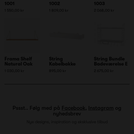
1001
1002
1003
1 550,00 kr
1 809,00 kr
2 068,00 kr
Frama Shelf
String
String Bundle
Natural Oak
Kabelbakke
Badeværelse E
1 030,00 kr
895,00 kr
2 675,00 kr
Pssst.. Følg med på
Facebook
,
Instagram
og
nyhedsbrev
Nye designs, inspiration og eksklusive tilbud