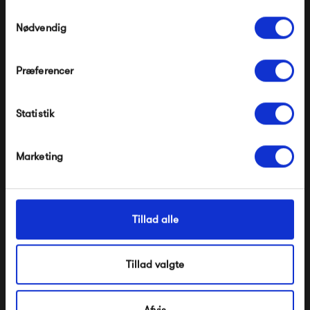
Pop og i forvejen nedsatte produkter.
Samtykkevalg
Nødvendig
Præferencer
Modtag velkomstrabat
Statistik
*Ved at tilmelde dig accepterer du at modtage e-
mailmarkedsføring
Montana Selection
Montana Selection
COMPILE Sokkel H3
COMPILE Sokkel H7
Nej tak, jeg ønsker ikke rabat.
Marketing
6 600,00 kr
6 600,00 kr
Tillad alle
Tillad valgte
Afvis