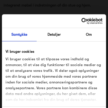
integreret møbel i indretningen af din stue og hjem.
Pedestal bygger på en vision om at skabe rammerne for
fremtidens elektronik i hjemmet. Med en dynamisk tilgang
Samtykke
Detaljer
Om
til design, stræber Pedestal efter at tilbyde et relevant og
spændende sortiment af produkter, der hele tiden former
sig efter den måde vi lever og omgiver os med billede og
Vi bruger cookies
Vi bruger cookies til at tilpasse vores indhold og
lyd.
annoncer, til at vise dig funktioner til sociale medier og
Se alle varer fra Pedestal
til at analysere vores trafik. Vi deler også oplysninger
om din brug af vores hjemmeside med vores partnere
FÅ 10% PÅ DIN NÆSTE ORDRE
inden for sociale medier, annonceringspartnere og
analysepartnere. Vores partnere kan kombinere disse
Indtast din e-mail, så sender vi rabatkoden til dig på
data med andre oplysninger, du har givet dem, eller
Produkter fra samme kategori
mail. Minimumsbeløb er 499 kr. for at indløse
rabatten.
som de har indsamlet fra din brug af deres tjenester.
Gælder ikke på produkter fra Fermob, File Under