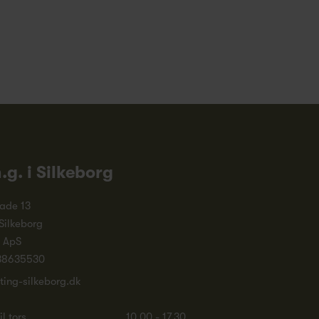
n.g. i Silkeborg
ade 13
Silkeborg
. ApS
38635530
ting-silkeborg.dk
l tors.
10.00 - 17.30