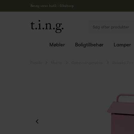
Besøg vores butik i Silkeborg
Møbler
Boligtilbehør
Lamper
Forside
Møbler
Opbevaringsmøbler
Pedestal Powe