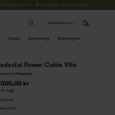
30 dages returret
Fremragende · 4.5 af 5 på Trustpilot
Kundeservice
0
Gaver
Indretning
Kampagner
edestal Power Cable Villa
rodukt fra
Pedestal
 000,00 kr
Fri fragt
lg farve