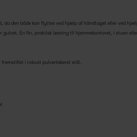
på, da den både kan flyttes ved hjælp af håndtaget eller ved hjæ
r gulvet. En fin, praktisk løsning til hjemmekontoret, i stuen ell
remstillet i robust pulverlakeret stål.
l