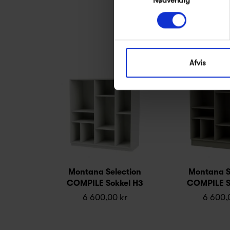
Afvis
Montana Selection
Montana S
COMPILE Sokkel H3
COMPILE S
6 600,00 kr
6 600,