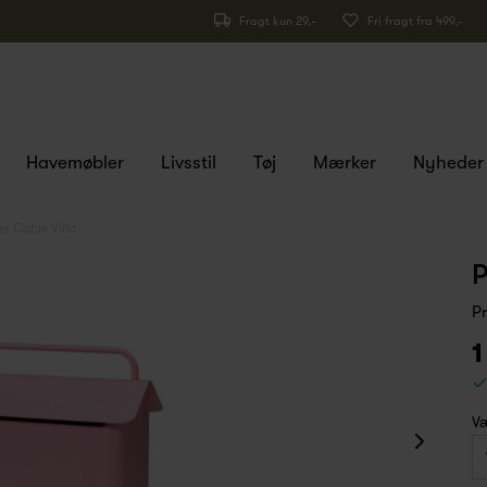
Fragt kun 29,-
Fri fragt fra 499,-
Havemøbler
Livsstil
Tøj
Mærker
Nyheder
r Cable Villa
P
P
1
Væ