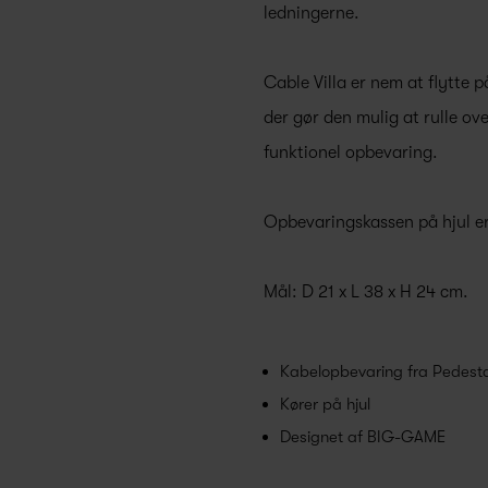
ledningerne.
Cable Villa er nem at flytte 
der gør den mulig at rulle ove
funktionel opbevaring.
Opbevaringskassen på hjul er f
Mål: D 21 x L 38 x H 24 cm.
Kabelopbevaring fra Pedesta
Kører på hjul
Designet af BIG-GAME