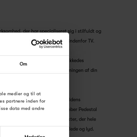
ksomhed, der har specialiseret sig i stilfuldt og
skærme og andet elektronikudstyr indenfor TV.
RDRE
g funtionelle løsninger, er det lykkedes
Om
til dig på
smukt og integreret møbel i indretningen af din
øse
e Under
ale medier og til at
n om at skabe rammerne for fremtidens
es partnere inden for
disse data med andre
dynamisk tilgang til design, stræber Pedestal
og spændende sortiment af produkter, der hele
de vi lever og omgiver os med billede og lyd.
Marketing