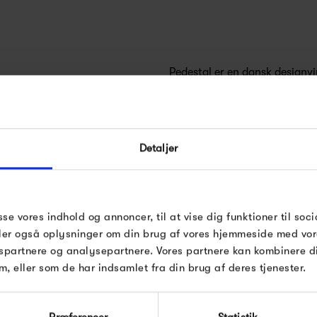
Pedestal er en dansk designvir
funktionelt tilbehør til flad
FÅ 10% PÅ DIN NÆSTE O
Med fokus på enkle, tidsløse o
Detaljer
Indtast din e-mail, så sender vi rabatkoden 
Pedestal at gøre TV'et til et 
mail. Minimumsbeløb er 499 kr. for at indl
stue og hjem.
rabatten.
Gælder ikke på produkter fra Fermob, Fil
sse vores indhold og annoncer, til at vise dig funktioner til soci
Pop og i forvejen nedsatte produkter.
Pedestal bygger på en visio
deler også oplysninger om din brug af vores hjemmeside med vor
spartnere og analysepartnere. Vores partnere kan kombinere 
elektronik i hjemmet. Med en 
m, eller som de har indsamlet fra din brug af deres tjenester.
destal
efter at tilbyde et relevant 
tiden former sig efter den må
Modtag velkomstrabat
Præferencer
Statistik