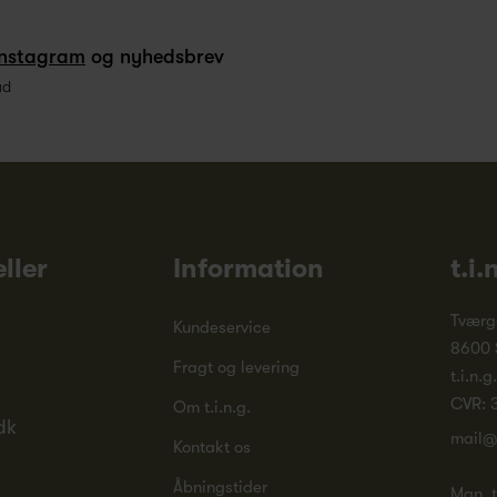
Instagram
og nyhedsbrev
ud
ller
Information
t.i.
Tværg
Kundeservice
8600 
Fragt og levering
t.i.n.g
CVR: 
Om t.i.n.g.
dk
mail@
Kontakt os
Åbningstider
Man. ti