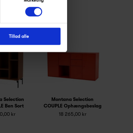
Tillad alle
 Selection
Montana Selection
E Ben Sort
COUPLE Ophængsbeslag
0,00 kr
18 265,00 kr