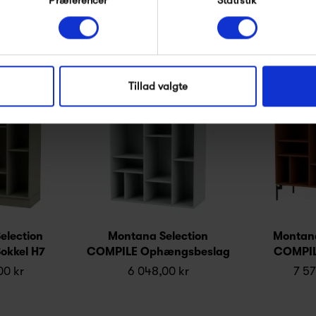
*Ved at tilmelde dig accepterer du at modtage e-
mailmarkedsføring
Produkter fra samme kategori
Nej tak, jeg ønsker ikke rabat.
Tillad valgte
election
Montana Selection
Montana
okkel H7
COMPILE Ophængsbeslag
COMPIL
00 kr
6 048,00 kr
7 57