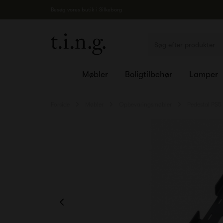
Besøg vores butik i Silkeborg
Møbler
Boligtilbehør
Lamper
Forside
Møbler
Opbevaringsmøbler
Pedestal PS5