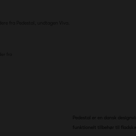
ere fra Pedestal, undtagen Viva.
er fra
Pedestal er en dansk designvir
funktionelt tilbehør til flad