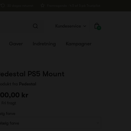
30 dages returret
Fremragende · 4.5 af 5 på Trustpilot
Kundeservice
0
Gaver
Indretning
Kampagner
edestal PS5 Mount
rodukt fra
Pedestal
00,00 kr
Fri fragt
lg farve