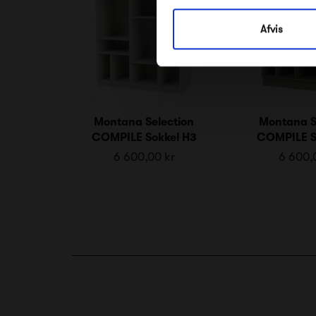
Afvis
Montana Selection
Montana S
COMPILE Sokkel H3
COMPILE S
6 600,00 kr
6 600,