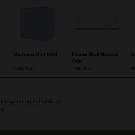
Montana Mini 1003
Frama Shelf Natural
S
Oak
2 068,00 kr
1 030,00 kr
89
Instagram
og nyhedsbrev
ud