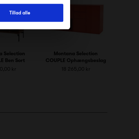
Tillad alle
 Selection
Montana Selection
E Ben Sort
COUPLE Ophængsbeslag
0,00 kr
18 265,00 kr