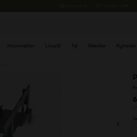
Fragt kun 29,-
Fri fragt fra 499,-
Havemøbler
Livsstil
Tøj
Mærker
Nyheder
 Mount
P
P
6
Væ