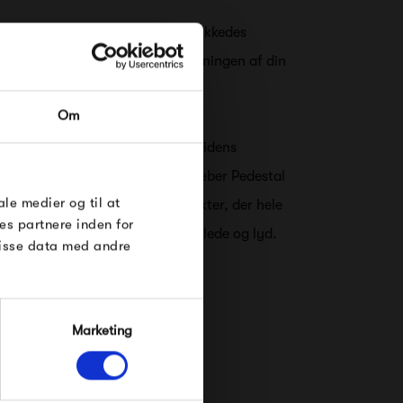
g funtionelle løsninger, er det lykkedes
smukt og integreret møbel i indretningen af din
RDRE
Om
til dig på
n om at skabe rammerne for fremtidens
øse
dynamisk tilgang til design, stræber Pedestal
e Under
ale medier og til at
og spændende sortiment af produkter, der hele
es partnere inden for
de vi lever og omgiver os med billede og lyd.
disse data med andre
Marketing