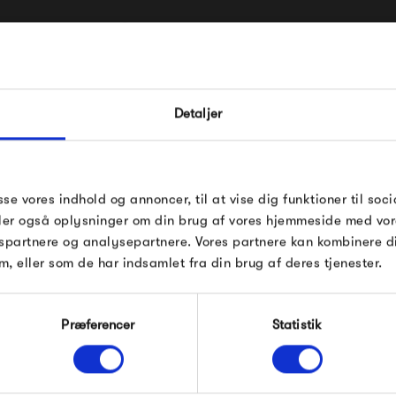
Med fokus på enkle, tidsløse o
Pedestal at gøre TV'et til et 
FÅ 10% PÅ DIN NÆSTE O
stue og hjem.
Detaljer
Indtast din e-mail, så sender vi rabatkoden 
Pedestal bygger på en visio
mail. Minimumsbeløb er 499 kr. for at indl
rabatten.
elektronik i hjemmet. Med en 
destal
Gælder ikke på produkter fra Fermob, Fil
sse vores indhold og annoncer, til at vise dig funktioner til soci
efter at tilbyde et relevant 
Pop og i forvejen nedsatte produkter.
deler også oplysninger om din brug af vores hjemmeside med vor
tiden former sig efter den må
spartnere og analysepartnere. Vores partnere kan kombinere 
m, eller som de har indsamlet fra din brug af deres tjenester.
Modtag velkomstrabat
Produkter fra samme kategori
Præferencer
Statistik
*Ved at tilmelde dig accepterer du at modtage e-
mailmarkedsføring