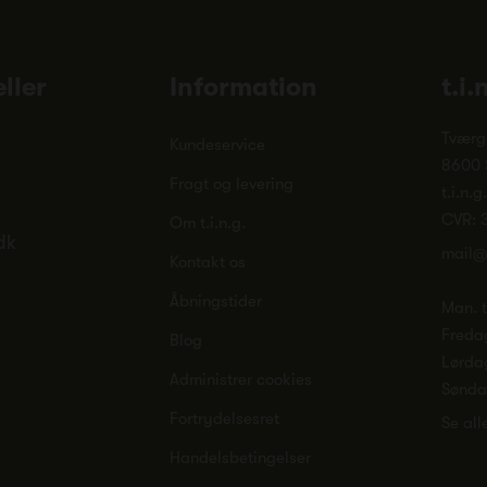
ller
Information
t.i.
Tværg
Kundeservice
8600 
Fragt og levering
t.i.n.g
CVR: 
Om t.i.n.g.
dk
mail@
Kontakt os
Åbningstider
Man. ti
Freda
Blog
Lørda
Administrer cookies
Sønd
Fortrydelsesret
Se all
Handelsbetingelser