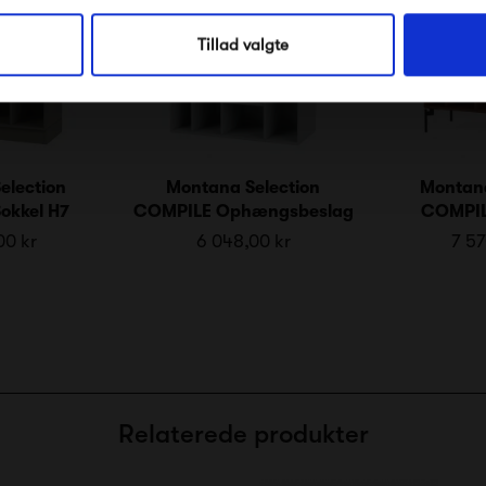
Nej tak, jeg ønsker ikke rabat.
Tillad valgte
election
Montana Selection
Montana
okkel H7
COMPILE Ophængsbeslag
COMPIL
00 kr
6 048,00 kr
7 57
Relaterede produkter