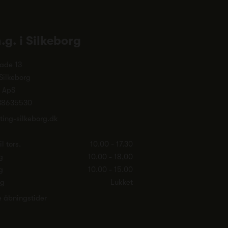
n.g. i Silkeborg
ade 13
Silkeborg
. ApS
38635530
ting-silkeborg.dk
l tors.
10.00 - 17.30
g
10.00 - 18,00
g
10.00 - 15.00
ag
Lukket
e åbningstider