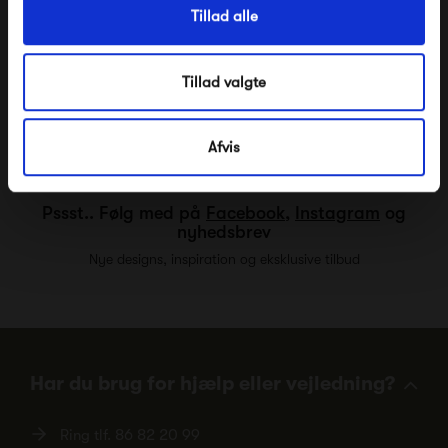
6 940,00 kr
Tillad alle
Tillad valgte
Afvis
Pssst.. Følg med på
Facebook
,
Instagram
og
nyhedsbrev
Nye designs, inspiration og eksklusive tilbud
Har du brug for hjælp eller vejledning?
Ring tlf.
86 82 20 99