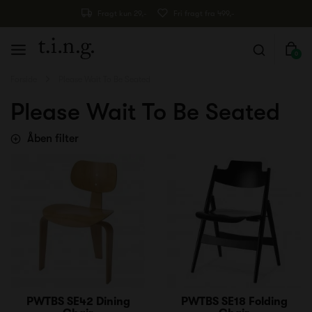
Fragt kun 29,-
Fri fragt fra 499,-
0
Forside
Please Wait To Be Seated
Please Wait To Be Seated
Åben filter
PWTBS SE42 Dining
PWTBS SE18 Folding